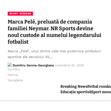
SPORT MONDEN
Marca Pelé, preluată de compania
familiei Neymar. NR Sports devine
noul custode al numelui legendarului
fotbalist
Marca „Pelé”, unul dintre cele mai puternice simboluri
sportive ale secolului XX,…
Dumitru Genna-Georgiana
noiembrie 30, 2025
Breaking News
Fotbal român
Educație sportivă
Sport mon