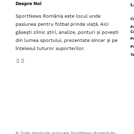
Despre Noi
L
SportNews România este locul unde
C
pasiunea pentru fotbal prinde viață. Aici
P
găsești zilnic știri, analize, ponturi și povești
C
P
din lumea sportului, prezentate sincer și pe
P
înțelesul tuturor suporterilor.
T
© Toate drepturile rezervate SportNews-Romania.Ro