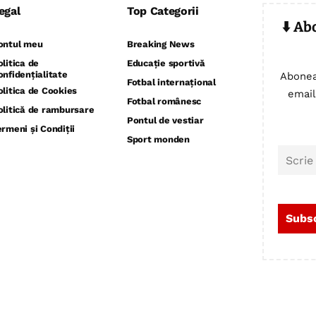
egal
Top Categorii
⬇️ Ab
ontul meu
Breaking News
olitica de
Educație sportivă
onfidențialitate
Abonea
Fotbal internațional
olitica de Cookies
email
Fotbal românesc
olitică de rambursare
Pontul de vestiar
ermeni și Condiții
Sport monden