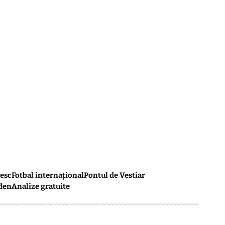
esc
Fotbal internațional
Pontul de Vestiar
den
Analize gratuite