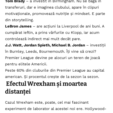
Tom Brady
– a investit în Birmingham. Nu se bagă în
transferuri, dar e imaginea clubului, apare în clipuri
motivaționale, promovează nutriție și mindset. E parte
din storytelling.
LeBron James
– are acțiuni la Liverpool de ani buni. A
cumpărat ieftin, a prins vârfurile cu Klopp, iar acum
controlează indirect mai mult decât pare.
J.J. Watt, Jordan Spieth, Michael B. Jordan
– investiții
în Burnley, Leeds, Bournemouth. Îți vine să crezi?
Premier League devine pe alocuri un teren de joacă
pentru elitele Americii.
Peste 60% din cluburile din Premier League au capital
american. Și procentul crește de la sezon la sezon.
Efectul Wrexham și moartea
distanței
Cazul Wrexham este, poate, cel mai fascinant
experiment de laborator al acestei noi ere. Hollywood-