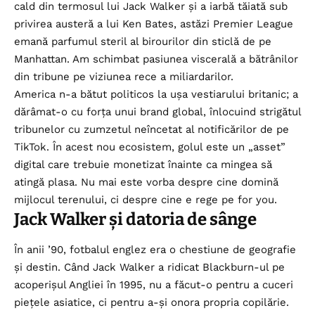
cald din termosul lui Jack Walker și a iarbă tăiată sub
privirea austeră a lui Ken Bates, astăzi Premier League
emană parfumul steril al birourilor din sticlă de pe
Manhattan. Am schimbat pasiunea viscerală a bătrânilor
din tribune pe viziunea rece a miliardarilor.
America n-a bătut politicos la ușa vestiarului britanic; a
dărâmat-o cu forța unui brand global, înlocuind strigătul
tribunelor cu zumzetul neîncetat al notificărilor de pe
TikTok. În acest nou ecosistem, golul este un „asset”
digital care trebuie monetizat înainte ca mingea să
atingă plasa. Nu mai este vorba despre cine domină
mijlocul terenului, ci despre cine e rege pe for you.
Jack Walker și datoria de sânge
În anii ’90, fotbalul englez era o chestiune de geografie
și destin. Când Jack Walker a ridicat Blackburn-ul pe
acoperișul Angliei în 1995, nu a făcut-o pentru a cuceri
piețele asiatice, ci pentru a-și onora propria copilărie.