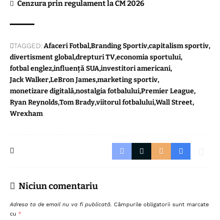
Cenzura prin regulament la CM 2026
TAGGED:
Afaceri Fotbal
Branding Sportiv
capitalism sportiv
divertisment global
drepturi TV
economia sportului
fotbal englez
influență SUA
investitori americani
Jack Walker
LeBron James
marketing sportiv
monetizare digitală
nostalgia fotbalului
Premier League
Ryan Reynolds
Tom Brady
viitorul fotbalului
Wall Street
Wrexham
Niciun comentariu
Adresa ta de email nu va fi publicată.
Câmpurile obligatorii sunt marcate
cu
*