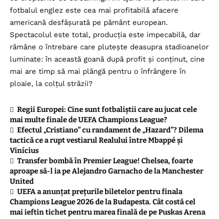
fotbalul englez este cea mai profitabilă afacere
americană desfășurată pe pământ european.
Spectacolul este total, producția este impecabilă, dar
rămâne o întrebare care plutește deasupra stadioanelor
luminate: în această goană după profit și conținut, cine
mai are timp să mai plângă pentru o înfrângere în
ploaie, la colțul străzii?
Regii Europei: Cine sunt fotbaliștii care au jucat cele
mai multe finale de UEFA Champions League?
Efectul „Cristiano” cu randament de „Hazard”? Dilema
tactică ce a rupt vestiarul Realului între Mbappé și
Vinícius
Transfer bombă în Premier League! Chelsea, foarte
aproape să-l ia pe Alejandro Garnacho de la Manchester
United
UEFA a anunțat prețurile biletelor pentru finala
Champions League 2026 de la Budapesta. Cât costă cel
mai ieftin tichet pentru marea finală de pe Puskas Arena