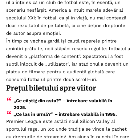
ul a înțeles că un club de fotbal este, în esență, un
scenariu nesfârșit. America a intuit marele adevăr al
secolului XXI: în fotbal, ca și în viață, nu mai contează
doar rezultatul de pe tabelă, ci cine deține drepturile
de autor asupra emoției.
În timp ce vechea gardă își caută reperele printre
amintiri prăfuite, noii stăpâni rescriu regulile: fotbalul a
devenit o „platformă de content”. Spectatorul a fost
subtil înlocuit de „utilizator”, iar stadionul a devenit un
platou de filmare pentru o audiență globală care
consumă fotbalul printre două scroll-uri.
Prețul biletului spre viitor
„Ce câștig din asta?” – întrebare valabilă în
2025.
„Ce las în urmă?” – întrebare valabilă în 1995.
Premier League este astăzi noul Silicon Valley al
sportului rege, un loc unde tradiția se vinde la pachet
cu drepturile de streaming. Am ajuns în punctul în care