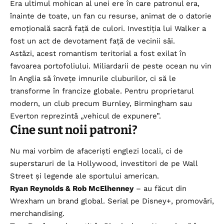
Era ultimul mohican al unei ere în care patronul era,
înainte de toate, un fan cu resurse, animat de o datorie
emoțională sacră față de culori. Investiția lui Walker a
fost un act de devotament față de vecinii săi.
Astăzi, acest romantism teritorial a fost exilat în
favoarea portofoliului. Miliardarii de peste ocean nu vin
în Anglia să învețe imnurile cluburilor, ci să le
transforme în francize globale. Pentru proprietarul
modern, un club precum Burnley, Birmingham sau
Everton reprezintă „vehicul de expunere”.
Cine sunt noii patroni?
Nu mai vorbim de afaceriști englezi locali, ci de
superstaruri de la Hollywood, investitori de pe Wall
Street și legende ale sportului american.
Ryan Reynolds & Rob McElhenney
– au făcut din
Wrexham un brand global. Serial pe Disney+, promovări,
merchandising.