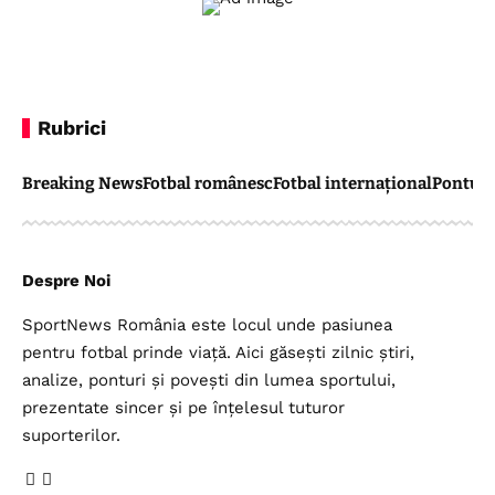
Rubrici
Breaking News
Fotbal românesc
Fotbal internațional
Pontul 
Despre Noi
SportNews România este locul unde pasiunea
pentru fotbal prinde viață. Aici găsești zilnic știri,
analize, ponturi și povești din lumea sportului,
prezentate sincer și pe înțelesul tuturor
suporterilor.