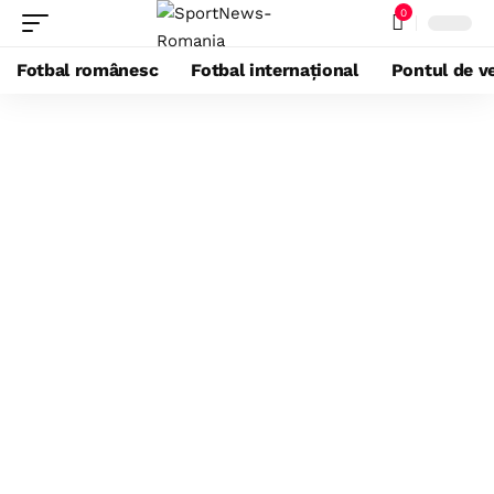
0
Fotbal românesc
Fotbal internațional
Pontul de ve