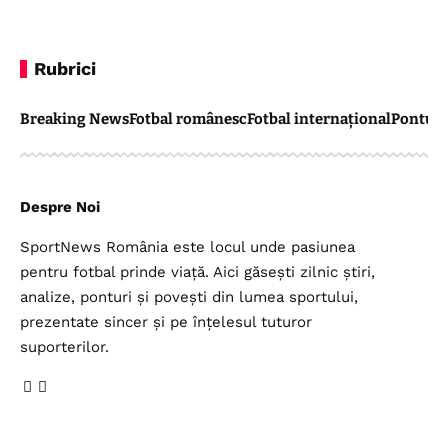
Rubrici
Breaking News
Fotbal românesc
Fotbal internațional
Pontul 
Despre Noi
SportNews România este locul unde pasiunea
pentru fotbal prinde viață. Aici găsești zilnic știri,
analize, ponturi și povești din lumea sportului,
prezentate sincer și pe înțelesul tuturor
suporterilor.