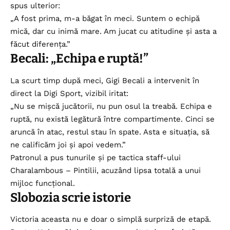
spus ulterior:
„A fost prima, m-a băgat în meci. Suntem o echipă
mică, dar cu inimă mare. Am jucat cu atitudine și asta a
făcut diferența.”
Becali: „Echipa e ruptă!”
La scurt timp după meci, Gigi Becali a intervenit în
direct la Digi Sport, vizibil iritat:
„Nu se mișcă jucătorii, nu pun osul la treabă. Echipa e
ruptă, nu există legătură între compartimente. Cinci se
aruncă în atac, restul stau în spate. Asta e situația, să
ne calificăm joi și apoi vedem.”
Patronul a pus tunurile și pe tactica staff-ului
Charalambous – Pintilii, acuzând lipsa totală a unui
mijloc funcțional.
Slobozia scrie istorie
Victoria aceasta nu e doar o simplă surpriză de etapă.