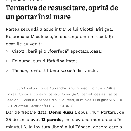
Tentativa de resuscitare, oprită de
un portar în zi mare
Partea secundă a adus intrările lui Cisotti, Bîrligea,
Edjouma și Miculescu, în speranța unui miracol. Și
ocaziile au venit:
Cisotti, bară și o „foarfecă” spectaculoasă;
Edjouma, șuturi fără finalitate;
Tănase, lovitură liberă scoasă din vinclu.
Juri Cisotti si Ionut Alexandru Dinu in meciul dintre FCSB si
Unirea Slobozia, contand pentru Superliga Superbet, desfasurat pe
Stadionul Steaua-Ghencea din Bucuresti, duminica 10 august 2025. ©
FOTO:Razvan Pasarica/SPORT PICTURES
Dar de fiecare dată,
Denis Rusu
a spus „nu”. Portarul de
35 de ani a avut
13 parade
, inclusiv una memorabilă în
minutul 6, la lovitura liberă a lui Tănase, despre care a