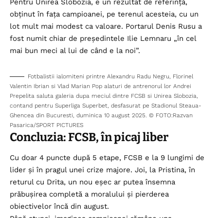
Pentru Unirea Slobozia, e un rezultat de referință,
obținut în fața campioanei, pe terenul acesteia, cu un
lot mult mai modest ca valoare. Portarul Denis Rusu a
fost numit chiar de președintele Ilie Lemnaru „în cel
mai bun meci al lui de când e la noi”.
Fotbalistii ialomiteni printre Alexandru Radu Negru, Florinel
Valentin Ibrian si Vlad Marian Pop alaturi de antrenorul lor Andrei
Prepelita saluta galeria dupa meciul dintre FCSB si Unirea Slobozia,
contand pentru Superliga Superbet, desfasurat pe Stadionul Steaua-
Ghencea din Bucuresti, duminica 10 august 2025. © FOTO:Razvan
Pasarica/SPORT PICTURES
Concluzia: FCSB, în picaj liber
Cu doar 4 puncte după 5 etape, FCSB e la 9 lungimi de
lider și în pragul unei crize majore. Joi, la Pristina, în
returul cu Drita, un nou eșec ar putea însemna
prăbușirea completă a moralului și pierderea
obiectivelor încă din august.