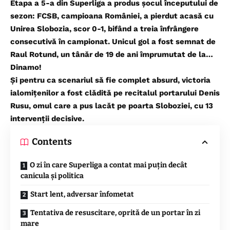
Etapa a 5-a din Superliga a produs șocul începutului de
sezon: FCSB, campioana României, a pierdut acasă cu
Unirea Slobozia, scor 0-1, bifând a treia înfrângere
consecutivă în campionat. Unicul gol a fost semnat de
Raul Rotund, un tânăr de 19 de ani împrumutat de la…
Dinamo!
Și pentru ca scenariul să fie complet absurd, victoria
ialomițenilor a fost clădită pe recitalul portarului Denis
Rusu, omul care a pus lacăt pe poarta Sloboziei, cu 13
intervenții decisive.
Contents
O zi în care Superliga a contat mai puțin decât
canicula și politica
Start lent, adversar înfometat
Tentativa de resuscitare, oprită de un portar în zi
mare