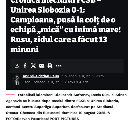
Cronica meciului FCSB –
Unirea Slobozia 0-1:
Campioana, pusă la colț de o
echipă „mică” cu inimă mare!
Rusu, zidul care a făcut 13
minuni
Andrei-Cristian Paun
Published: august 11, 2025
Last updated: august 11, 2025 8:04 am
Fotbalistii ialomiteni Oleksandr Safronov, Denis Rusu si Adnan
Aganovic se bucura dupa meciul dintre FCSB si Unirea Slobozia,
contand pentru Superliga Superbet, desfasurat pe Stadionul
Steaua-Ghencea din Bucuresti, duminica 10 august 2025. ©
FOTO:Razvan Pasarica/SPORT PICTURES