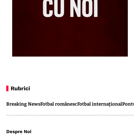
Rubrici
Breaking News
Fotbal românesc
Fotbal internațional
Pontul 
Despre Noi