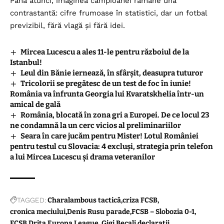
Până atunci, imaginea campioanei rămâne una
contrastantă: cifre frumoase în statistici, dar un fotbal
previzibil, fără vlagă și fără idei.
Mircea Lucescu a ales 11-le pentru războiul de la
Istanbul!
Leul din Bănie iernează, în sfârșit, deasupra tuturor
Tricolorii se pregătesc de un test de foc în iunie!
România va înfrunta Georgia lui Kvaratskhelia într-un
amical de gală
România, blocată în zona gri a Europei. De ce locul 23
ne condamnă la un cerc vicios al preliminariilor
Seara în care jucăm pentru Mister! Lotul României
pentru testul cu Slovacia: 4 excluși, strategia prin telefon
a lui Mircea Lucescu și drama veteranilor
TAGGED:
Charalambous tactică
criza FCSB
cronica meciului
Denis Rusu parade
FCSB – Slobozia 0-1
FCSB Drita Europa League.
Gigi Becali declarații