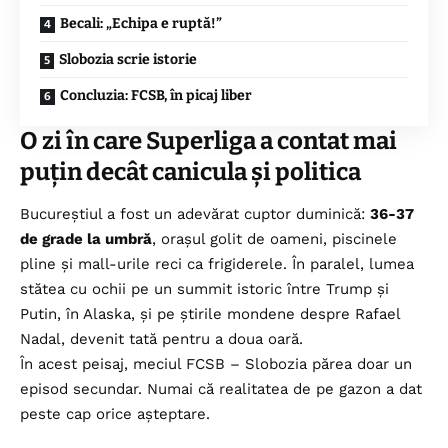
Becali: „Echipa e ruptă!”
Slobozia scrie istorie
Concluzia: FCSB, în picaj liber
O zi în care Superliga a contat mai
puțin decât canicula și politica
Bucureștiul a fost un adevărat cuptor duminică:
36-37
de grade la umbră
, orașul golit de oameni, piscinele
pline și mall-urile reci ca frigiderele. În paralel, lumea
stătea cu ochii pe un summit istoric între Trump și
Putin, în Alaska, și pe știrile mondene despre Rafael
Nadal, devenit tată pentru a doua oară.
În acest peisaj, meciul FCSB – Slobozia părea doar un
episod secundar. Numai că realitatea de pe gazon a dat
peste cap orice așteptare.