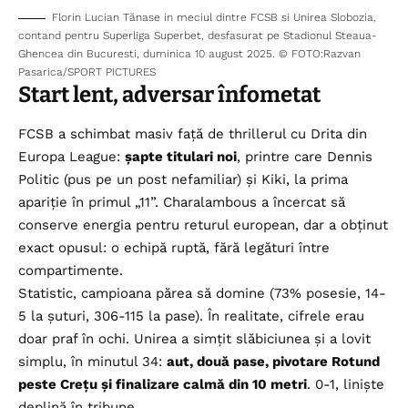
Florin Lucian Tănase in meciul dintre FCSB si Unirea Slobozia,
contand pentru Superliga Superbet, desfasurat pe Stadionul Steaua-
Ghencea din Bucuresti, duminica 10 august 2025. © FOTO:Razvan
Pasarica/SPORT PICTURES
Start lent, adversar înfometat
FCSB a schimbat masiv față de thrillerul cu Drita din
Europa League:
șapte titulari noi
, printre care Dennis
Politic (pus pe un post nefamiliar) și Kiki, la prima
apariție în primul „11”. Charalambous a încercat să
conserve energia pentru returul european, dar a obținut
exact opusul: o echipă ruptă, fără legături între
compartimente.
Statistic, campioana părea să domine (73% posesie, 14-
5 la șuturi, 306-115 la pase). În realitate, cifrele erau
doar praf în ochi. Unirea a simțit slăbiciunea și a lovit
simplu, în minutul 34:
aut, două pase, pivotare Rotund
peste Crețu și finalizare calmă din 10 metri
. 0-1, liniște
deplină în tribune.