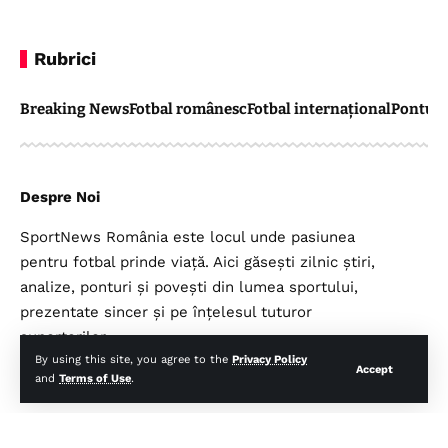
Rubrici
Breaking News
Fotbal românesc
Fotbal internațional
Pontul 
Despre Noi
SportNews România este locul unde pasiunea
pentru fotbal prinde viață. Aici găsești zilnic știri,
analize, ponturi și povești din lumea sportului,
prezentate sincer și pe înțelesul tuturor
suporterilor.
By using this site, you agree to the
Privacy Policy
Accept
and
Terms of Use
.
Legal
Top Categorii