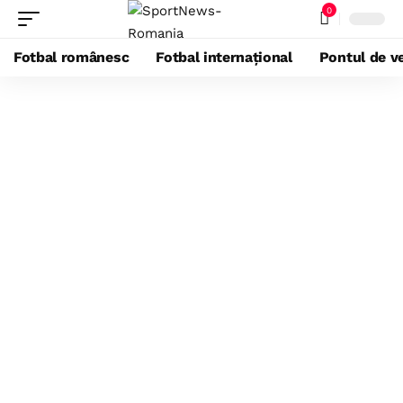
0
Fotbal românesc
Fotbal internațional
Pontul de ve