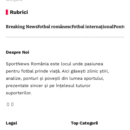
Rubrici
Breaking News
Fotbal românesc
Fotbal internațional
Pontul 
Despre Noi
SportNews România este locul unde pasiunea
pentru fotbal prinde viață. Aici găsești zilnic știri,
analize, ponturi și povești din lumea sportului,
prezentate sincer și pe înțelesul tuturor
suporterilor.
Legal
Top Categorii