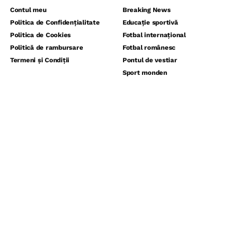
Contul meu
Breaking News
Politica de Confidențialitate
Educație sportivă
Politica de Cookies
Fotbal internațional
Politică de rambursare
Fotbal românesc
Termeni și Condiții
Pontul de vestiar
Sport monden
⬇️ Abonează-te la noi pentru analize
gratuite ⬇️
Abonează-te la newsletter-ul nostru și primește direct pe email
cele mai noi știri, analize și ponturi exclusive din lumea fotbalului,
înaintea tuturo
Email
Accept politica de confidentialitate