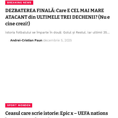
BREAKING NEWS
DEZBATEREA FINALĂ: Care E CEL MAI MARE
ATACANT din ULTIMELE TREI DECHENII? (Nu e
cine crezi!)
Istoria fotbalului se împarte în două: Golul și Restul. Iar ultimii 35…
Andrei-Cristian Paun
decembrie 5, 2025
SPORT MONDEN
Ceasul care scrie istorie: Epic x – UEFA nations