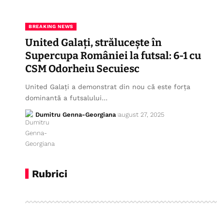
BREAKING NEWS
United Galați, străluceşte în
Supercupa României la futsal: 6-1 cu
CSM Odorheiu Secuiesc
United Galați a demonstrat din nou că este forța
dominantă a futsalului…
Dumitru Genna-Georgiana
august 27, 2025
Rubrici