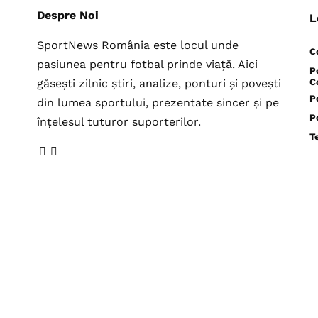
Despre Noi
L
SportNews România este locul unde
C
pasiunea pentru fotbal prinde viață. Aici
P
găsești zilnic știri, analize, ponturi și povești
C
P
din lumea sportului, prezentate sincer și pe
P
înțelesul tuturor suporterilor.
T