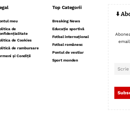
egal
Top Categorii
⬇️ Ab
ontul meu
Breaking News
olitica de
Educație sportivă
onfidențialitate
Abonea
Fotbal internațional
olitica de Cookies
email
Fotbal românesc
olitică de rambursare
Pontul de vestiar
ermeni și Condiții
Sport monden