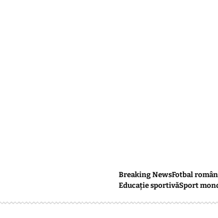
Breaking News
Fotbal român
Educație sportivă
Sport mon