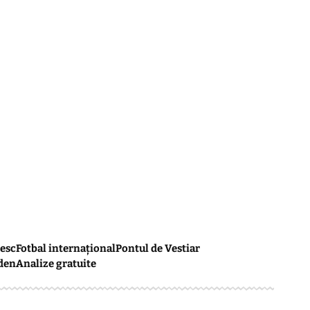
esc
Fotbal internațional
Pontul de Vestiar
den
Analize gratuite