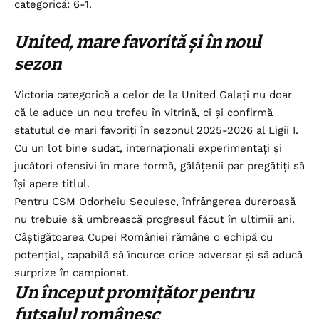
categorică: 6-1.
United, mare favorită și în noul
sezon
Victoria categorică a celor de la United Galați nu doar
că le aduce un nou trofeu în vitrină, ci și confirmă
statutul de mari favoriți în sezonul 2025-2026 al Ligii I.
Cu un lot bine sudat, internaționali experimentați și
jucători ofensivi în mare formă, gălățenii par pregătiți să
își apere titlul.
Pentru CSM Odorheiu Secuiesc, înfrângerea dureroasă
nu trebuie să umbrească progresul făcut în ultimii ani.
Câștigătoarea Cupei României rămâne o echipă cu
potențial, capabilă să încurce orice adversar și să aducă
surprize în campionat.
Un început promițător pentru
futsalul românesc