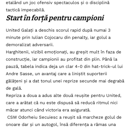
etalând un joc ofensiv spectaculos și o disciplină
tactică impecabilă.
Start în forță pentru campioni
United Galați a deschis scorul rapid după numai 3
minute prin Iulian Cojocaru din penalty, iar golul a
demoralizat adversarii.
Harghitenii, vizibil emoționați, au greșit mult în faza de
construcție, iar campionii au profitat din plin. Până la
pauză, tabela indica deja un clar 4-0 din hat-trick-ul lui
Andre Sasse, un avantaj care a liniștit suporterii
gălățeni și a dat tonul unei reprize secunde mai degrabă
de gală.
Repriza a doua a adus alte două reușite pentru United,
care a arătat că nu este dispusă să reducă ritmul nici
măcar atunci când victoria era asigurată.
CSM Odorheiu Secuiesc a reușit să marcheze golul de
onoare dar şi un autogol, însă diferența a rămas una