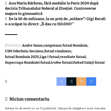
Ana Maria Bărbosu, fără medalie la Paris 2024 după
decizia Tribunalului Federal al Elveției. Controverse
majore în gimnastică
De la 50 de milioane, la un preț de „soldare”! Gigi Becali
s-a scăpat în direct: „Îl dau cu 150.000!”
TAGGED:
Andre Sasse
campioana futsal România
CSM Odorheiu Secuiesc
futsal românesc
futsal România 2025
Liga I futsal
rezultate futsal
Supercupa României futsal
trofee futsal
United Galați futsal
Niciun comentariu
Adresa ta de email nu va fi publicată.
Câmpurile obligatorii sunt marcate