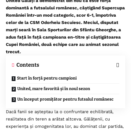
United Galați a demonstrat din nou că este forța
dominantă a futsalului românesc, câștigând Supercupa
României într-un mod categoric, scor 6-1, împotriva
celor de la CSM Odorheiu Secuiesc. Meciul, disputat
marți seară în Sala Sporturilor din Sfântu Gheorghe, a
adus față în față campioana en-titre și câștigătoarea
Cupei României, două echipe care au animat sezonul
trecut.
Contents
Start în forță pentru campioni
United, mare favorită și în noul sezon
Un început promițător pentru futsalul românesc
Dacă fanii se așteptau la o confruntare echilibrată,
realitatea din teren a arătat altceva. Gălățenii, cu
experiența și omogenitatea lor, au dominat clar partida,