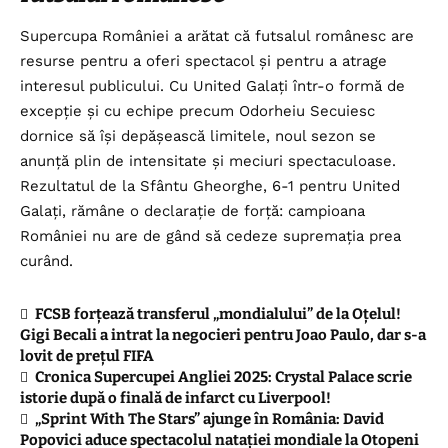
Supercupa României a arătat că futsalul românesc are
resurse pentru a oferi spectacol și pentru a atrage
interesul publicului. Cu United Galați într-o formă de
excepție și cu echipe precum Odorheiu Secuiesc
dornice să își depășească limitele, noul sezon se
anunță plin de intensitate și meciuri spectaculoase.
Rezultatul de la Sfântu Gheorghe, 6-1 pentru United
Galați, rămâne o declarație de forță: campioana
României nu are de gând să cedeze supremația prea
curând.
FCSB forțează transferul „mondialului” de la Oțelul!
Gigi Becali a intrat la negocieri pentru Joao Paulo, dar s-a
lovit de prețul FIFA
Cronica Supercupei Angliei 2025: Crystal Palace scrie
istorie după o finală de infarct cu Liverpool!
„Sprint With The Stars” ajunge în România: David
Popovici aduce spectacolul natației mondiale la Otopeni