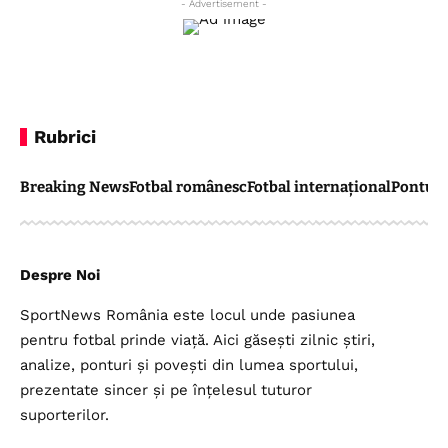
- Advertisement -
Rubrici
Breaking News
Fotbal românesc
Fotbal internațional
Pontul 
Despre Noi
SportNews România este locul unde pasiunea
pentru fotbal prinde viață. Aici găsești zilnic știri,
analize, ponturi și povești din lumea sportului,
prezentate sincer și pe înțelesul tuturor
suporterilor.