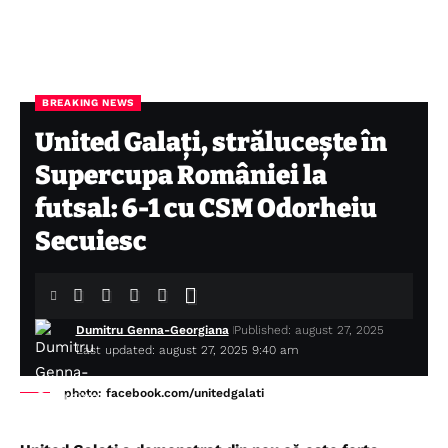
BREAKING NEWS
United Galați, străluceşte în
Supercupa României la
futsal: 6-1 cu CSM Odorheiu
Secuiesc
Dumitru Genna-Georgiana
Published: august 27, 2025
Last updated: august 27, 2025 9:40 am
photo: facebook.com/unitedgalati