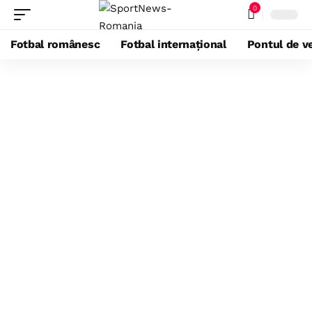
0
Fotbal românesc
Fotbal internațional
Pontul de ve