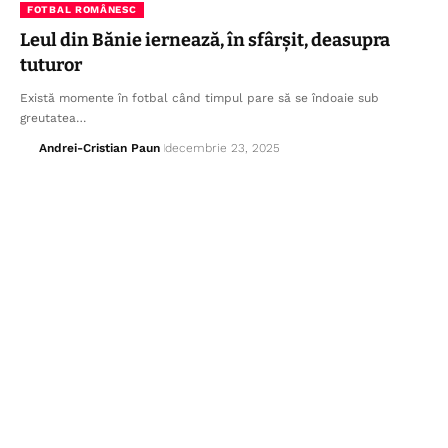
FOTBAL ROMÂNESC
Leul din Bănie iernează, în sfârșit, deasupra
tuturor
Există momente în fotbal când timpul pare să se îndoaie sub
greutatea…
Andrei-Cristian Paun
decembrie 23, 2025