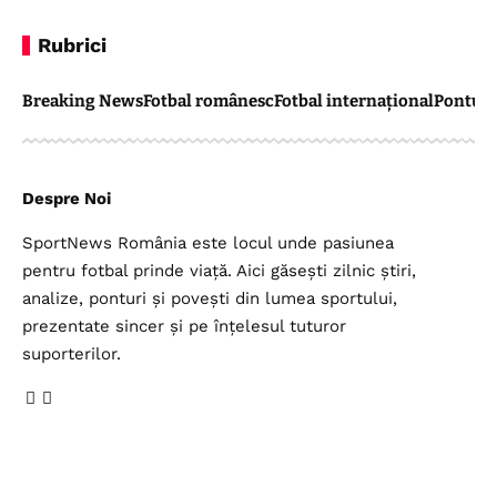
Rubrici
Breaking News
Fotbal românesc
Fotbal internațional
Pontul 
Despre Noi
SportNews România este locul unde pasiunea
pentru fotbal prinde viață. Aici găsești zilnic știri,
analize, ponturi și povești din lumea sportului,
prezentate sincer și pe înțelesul tuturor
suporterilor.
Legal
Top Categorii