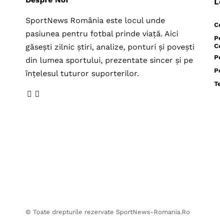
L
SportNews România este locul unde
C
pasiunea pentru fotbal prinde viață. Aici
P
găsești zilnic știri, analize, ponturi și povești
C
P
din lumea sportului, prezentate sincer și pe
P
înțelesul tuturor suporterilor.
T
© Toate drepturile rezervate SportNews-Romania.Ro