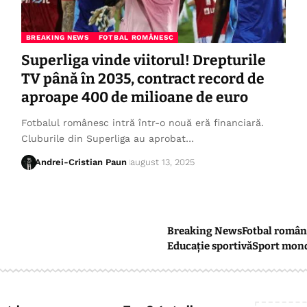
BREAKING NEWS
FOTBAL ROMÂNESC
Superliga vinde viitorul! Drepturile
TV până în 2035, contract record de
aproape 400 de milioane de euro
Fotbalul românesc intră într-o nouă eră financiară.
Cluburile din Superliga au aprobat…
Andrei-Cristian Paun
august 13, 2025
Breaking News
Fotbal român
Educație sportivă
Sport mon