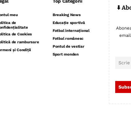
egal
Top Categorii
⬇️ Ab
ontul meu
Breaking News
olitica de
Educație sportivă
onfidențialitate
Abonea
Fotbal internațional
olitica de Cookies
email
Fotbal românesc
olitică de rambursare
Pontul de vestiar
ermeni și Condiții
Sport monden