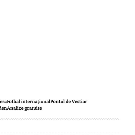
esc
Fotbal internațional
Pontul de Vestiar
den
Analize gratuite