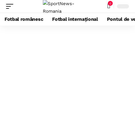
0
Fotbal românesc
Fotbal internațional
Pontul de ve