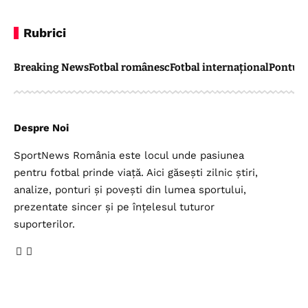
Rubrici
Breaking News
Fotbal românesc
Fotbal internațional
Pontul 
Despre Noi
SportNews România este locul unde pasiunea
pentru fotbal prinde viață. Aici găsești zilnic știri,
analize, ponturi și povești din lumea sportului,
prezentate sincer și pe înțelesul tuturor
suporterilor.
Legal
Top Categorii