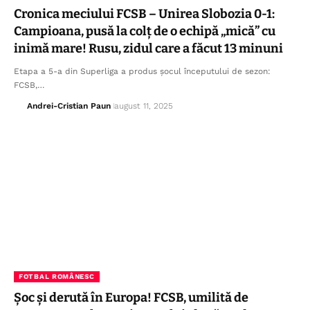
Etichetă:
Gigi Becali declarații