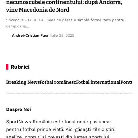
FOTBAL ROMÂNESC
Cronica meciului FCSB – Unirea Slobozia 0-1:
Campioana, pusă la colț de o echipă „mică” cu
inimă mare! Rusu, zidul care a făcut 13 minuni
Etapa a 5-a din Superliga a produs șocul începutului de sezon:
FCSB,…
Andrei-Cristian Paun
august 11, 2025
FOTBAL ROMÂNESC