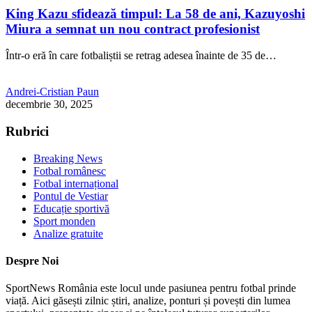
King Kazu sfidează timpul: La 58 de ani, Kazuyoshi
Miura a semnat un nou contract profesionist
Într-o eră în care fotbaliștii se retrag adesea înainte de 35 de…
Andrei-Cristian Paun
decembrie 30, 2025
Rubrici
Breaking News
Fotbal românesc
Fotbal internațional
Pontul de Vestiar
Educație sportivă
Sport monden
Analize gratuite
Despre Noi
SportNews România este locul unde pasiunea pentru fotbal prinde
viață. Aici găsești zilnic știri, analize, ponturi și povești din lumea