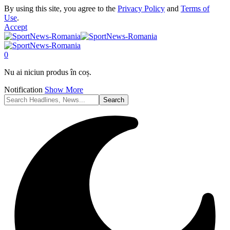
By using this site, you agree to the
Privacy Policy
and
Terms of
Use
.
Accept
0
Nu ai niciun produs în coș.
Notification
Show More