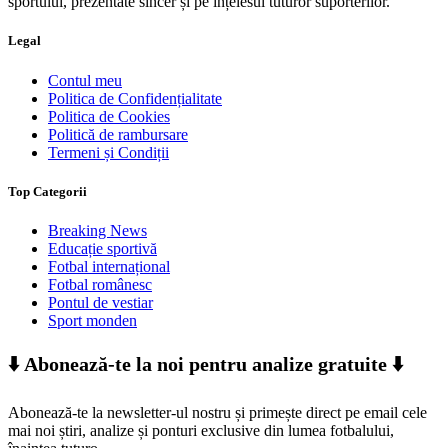
sportului, prezentate sincer și pe înțelesul tuturor suporterilor.
Legal
Contul meu
Politica de Confidențialitate
Politica de Cookies
Politică de rambursare
Termeni și Condiții
Top Categorii
Breaking News
Educație sportivă
Fotbal internațional
Fotbal românesc
Pontul de vestiar
Sport monden
⬇️ Abonează-te la noi pentru analize gratuite ⬇️
Abonează-te la newsletter-ul nostru și primește direct pe email cele
mai noi știri, analize și ponturi exclusive din lumea fotbalului,