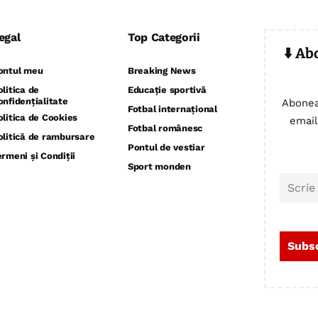
egal
Top Categorii
⬇️ Ab
ontul meu
Breaking News
olitica de
Educație sportivă
onfidențialitate
Abonea
Fotbal internațional
olitica de Cookies
email
Fotbal românesc
olitică de rambursare
Pontul de vestiar
ermeni și Condiții
Sport monden