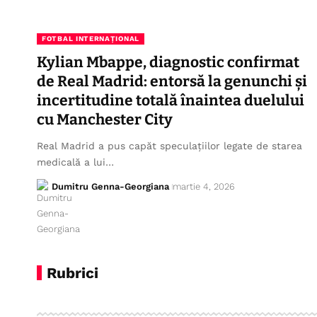
FOTBAL INTERNAȚIONAL
Kylian Mbappe, diagnostic confirmat
de Real Madrid: entorsă la genunchi și
incertitudine totală înaintea duelului
cu Manchester City
Real Madrid a pus capăt speculațiilor legate de starea
medicală a lui…
Dumitru Genna-Georgiana
martie 4, 2026
Rubrici