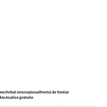
esc
Fotbal internațional
Pontul de Vestiar
den
Analize gratuite