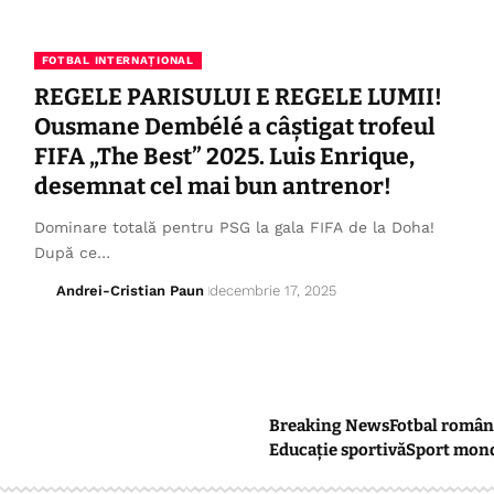
FOTBAL INTERNAȚIONAL
REGELE PARISULUI E REGELE LUMII!
Ousmane Dembélé a câștigat trofeul
FIFA „The Best” 2025. Luis Enrique,
desemnat cel mai bun antrenor!
Dominare totală pentru PSG la gala FIFA de la Doha!
După ce…
Andrei-Cristian Paun
decembrie 17, 2025
Breaking News
Fotbal român
Educație sportivă
Sport mon