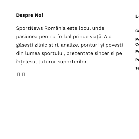
Despre Noi
L
SportNews România este locul unde
C
pasiunea pentru fotbal prinde viață. Aici
P
găsești zilnic știri, analize, ponturi și povești
C
P
din lumea sportului, prezentate sincer și pe
P
înțelesul tuturor suporterilor.
T