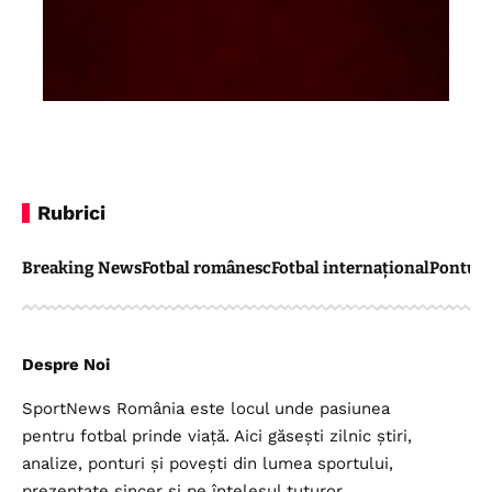
Rubrici
Breaking News
Fotbal românesc
Fotbal internațional
Pontul 
Despre Noi
SportNews România este locul unde pasiunea
pentru fotbal prinde viață. Aici găsești zilnic știri,
analize, ponturi și povești din lumea sportului,
prezentate sincer și pe înțelesul tuturor