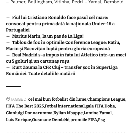
– Palmer, Bellingham, Vitinha, Pedri – Yamal, Dembélé.
Fiul lui Cristiano Ronaldo face pasul cel mare:
convocat pentru prima dată la naționala Under-16 a
Portugaliei
Marius Marin, la un pas de La Liga!
Tablou de foc în optimile Conference League: Rațiu,
Marin și Racovițan luptă pentru gloria europeană
Real Madrid s-a impus în fața lui Atletico într-un meci
cu 5 goluri și un cartonaș roșu
Kurt Zouma la CFR Cluj – transfer șoc în SuperLiga
României. Toate detaliile mutării
TAGGED:
cel mai bun fotbalist din lume
Champions League
FIFA The Best 2025
Fotbal international
gala FIFA Doha
Gianluigi Donnarumma
Kylian Mbappe
Lamine Yamal
Luis Enrique
Ousmane Dembélé
premiile FIFA
Psg