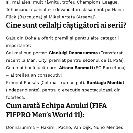
și, mai ales, mult râvnitul trofeu Champions League.
Tehnicianul spaniol i-a devansat în clasament pe Hansi
Flick (Barcelona) și Mikel Arteta (Arsenal).
Cine sunt ceilalți câștigători ai serii?
Gala din Doha a oferit premii și pentru alte categorii
importante:
Cel mai bun portar:
Gianluigi Donnarumma
(Transferat
recent la Man. City, premiat pentru sezonul de la PSG).
Cea mai bună jucătoare:
Aitana Bonmatí
(FC Barcelona)
– al treilea an consecutiv!
Premiul Puskás (Cel mai frumos gol):
Santiago Montiel
(Independiente), pentru o execuție spectaculoasă din
foarfecă.
Cum arată Echipa Anului (FIFA
FIFPRO Men’s World 11):
Donnarumma – Hakimi, Pacho, Van Dijk, Nuno Mendes