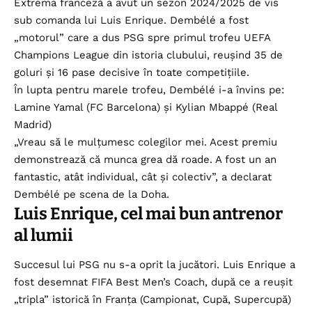
Extrema franceză a avut un sezon 2024/2025 de vis
sub comanda lui Luis Enrique. Dembélé a fost
„motorul” care a dus PSG spre primul trofeu UEFA
Champions League din istoria clubului, reușind 35 de
goluri și 16 pase decisive în toate competițiile.
În lupta pentru marele trofeu, Dembélé i-a învins pe:
Lamine Yamal (FC Barcelona) și Kylian Mbappé (Real
Madrid)
„Vreau să le mulțumesc colegilor mei. Acest premiu
demonstrează că munca grea dă roade. A fost un an
fantastic, atât individual, cât și colectiv”, a declarat
Dembélé pe scena de la Doha.
Luis Enrique, cel mai bun antrenor
al lumii
Succesul lui PSG nu s-a oprit la jucători. Luis Enrique a
fost desemnat FIFA Best Men’s Coach, după ce a reușit
„tripla” istorică în Franța (Campionat, Cupă, Supercupă)