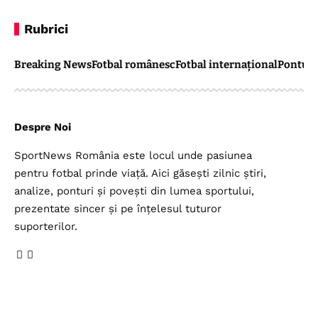
Rubrici
Breaking News
Fotbal românesc
Fotbal internațional
Pontul 
Despre Noi
SportNews România este locul unde pasiunea
pentru fotbal prinde viață. Aici găsești zilnic știri,
analize, ponturi și povești din lumea sportului,
prezentate sincer și pe înțelesul tuturor
suporterilor.
Legal
Top Categorii