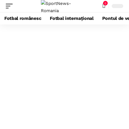
0
Fotbal românesc
Fotbal internațional
Pontul de ve