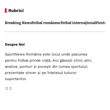
Rubrici
Breaking News
Fotbal românesc
Fotbal internațional
Pontul 
Despre Noi
SportNews România este locul unde pasiunea
pentru fotbal prinde viață. Aici găsești zilnic știri,
analize, ponturi și povești din lumea sportului,
prezentate sincer și pe înțelesul tuturor
suporterilor.
Legal
Top Categorii