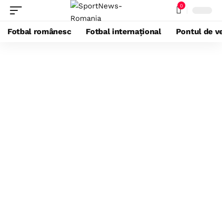
0
Fotbal românesc
Fotbal internațional
Pontul de ve