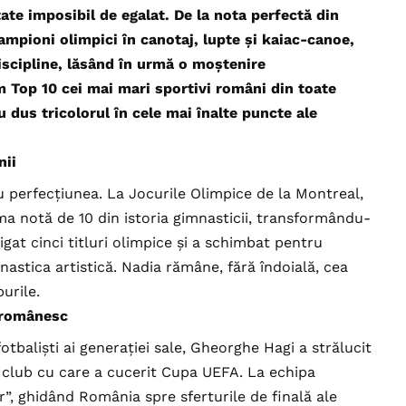
tate imposibil de egalat. De la nota perfectă din
campioni olimpici în canotaj, lupte și kaiac-canoe,
iscipline, lăsând în urmă o moștenire
 Top 10 cei mai mari sportivi români din toate
u dus tricolorul în cele mai înalte puncte ale
nii
perfecțiunea. La Jocurile Olimpice de la Montreal,
a notă de 10 din istoria gimnasticii, transformându-
igat cinci titluri olimpice și a schimbat pentru
astica artistică. Nadia rămâne, fără îndoială, cea
urile.
 românesc
otbaliști ai generației sale, Gheorghe Hagi a strălucit
, club cu care a cucerit Cupa UEFA. La echipa
ur”, ghidând România spre sferturile de finală ale