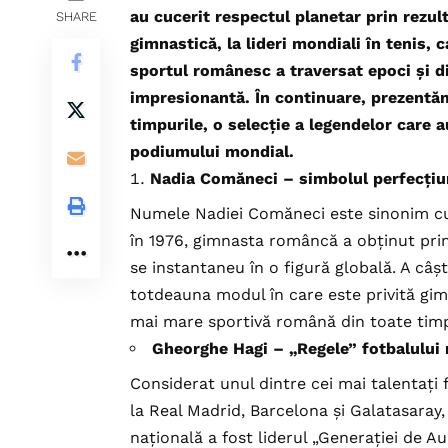
au cucerit respectul planetar prin rezul
SHARE
gimnastică, la lideri mondiali în tenis, 
sportul românesc a traversat epoci și d
impresionantă. În continuare, prezentăm
timpurile, o selecție a legendelor care a
podiumului mondial.
Nadia Comăneci – simbolul perfecțiu
Numele Nadiei Comăneci este sinonim cu 
în 1976, gimnasta româncă a obținut prim
se instantaneu în o figură globală. A câșt
totdeauna modul în care este privită gimn
mai mare sportivă română din toate timp
Gheorghe Hagi – „Regele” fotbalului
Considerat unul dintre cei mai talentați f
la Real Madrid, Barcelona și Galatasaray
națională a fost liderul „Generației de A