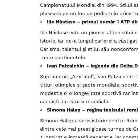
Campionatului Mondial din 1994. Stilul să
plasează pe un loc de podium în orice to
Ilie Năstase – primul număr 1 ATP din
Ilie Năstase este un pionier al tenisului
istorie, iar de-a lungul carierei a câștiga
Carisma, talentul și stilul său nonconfo
toate continentele.
Ivan Patzaichin – legenda din Delta D
Supranumit „Amiralul”, Ivan Patzaichin 
titluri olimpice și șapte mondiale, sporti
modestie și o longevitate sportivă rar în
canoiști din istoria mondială.
Simona Halep – regina tenisului rom
Simona Halep a scris istorie pentru Rom
dintre cele mai prestigioase turnee de 
a inspirat o întreagă generație, iar const