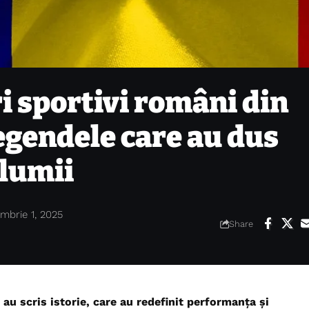
i sportivi români din
egendele care au dus
lumii
mbrie 1, 2025
Share
au scris istorie, care au redefinit performanța și