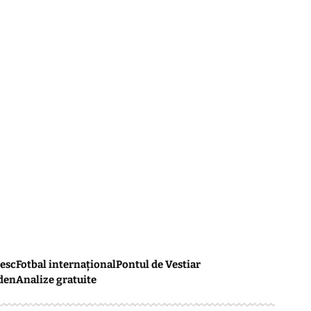
esc
Fotbal internațional
Pontul de Vestiar
den
Analize gratuite