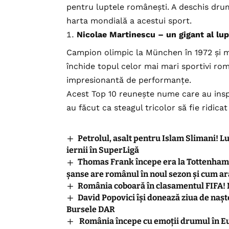
pentru luptele românești. A deschis dru
harta mondială a acestui sport.
Nicolae Martinescu – un gigant al lup
Campion olimpic la München în 1972 și m
închide topul celor mai mari sportivi rom
impresionantă de performanțe.
Acest Top 10 reunește nume care au insp
au făcut ca steagul tricolor să fie ridicat 
Petrolul, asalt pentru Islam Slimani! Lu
iernii în SuperLigă
Thomas Frank începe era la Tottenham c
șanse are românul în noul sezon și cum a
România coboară în clasamentul FIFA! 
David Popovici își donează ziua de nașt
Bursele DAR
România începe cu emoții drumul în E