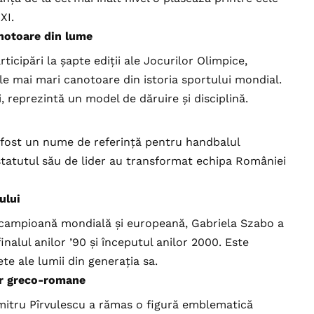
XI.
anotoare din lume
rticipări la șapte ediții ale Jocurilor Olimpice,
cele mai mari canotoare din istoria sportului mondial.
i, reprezintă un model de dăruire și disciplină.
fost un nume de referință pentru handbalul
 statutul său de lider au transformat echipa României
ului
 campioană mondială și europeană, Gabriela Szabo a
nalul anilor ’90 și începutul anilor 2000. Este
te ale lumii din generația sa.
or greco-romane
umitru Pîrvulescu a rămas o figură emblematică