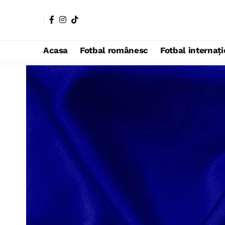
Acasa
Fotbal românesc
Fotbal internaț