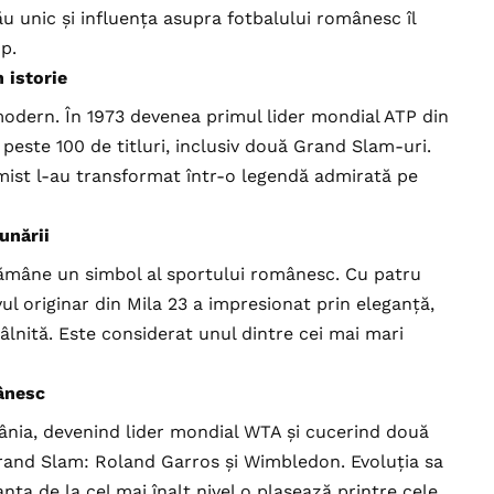
u unic și influența asupra fotbalului românesc îl
p.
 istorie
 modern. În 1973 devenea primul lider mondial ATP din
t peste 100 de titluri, inclusiv două Grand Slam-uri.
rmist l-au transformat într-o legendă admirată pe
unării
rămâne un simbol al sportului românesc. Cu patru
vul originar din Mila 23 a impresionat prin eleganță,
tâlnită. Este considerat unul dintre cei mai mari
ânesc
ânia, devenind lider mondial WTA și cucerind două
Grand Slam: Roland Garros și Wimbledon. Evoluția sa
anța de la cel mai înalt nivel o plasează printre cele