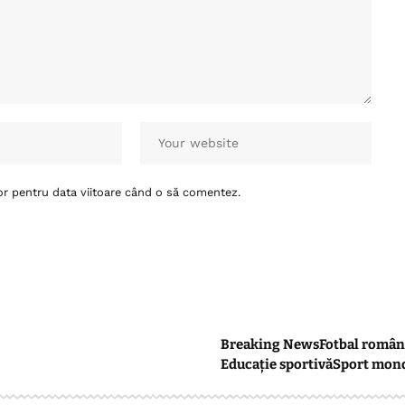
or pentru data viitoare când o să comentez.
Breaking News
Fotbal român
Educație sportivă
Sport mon