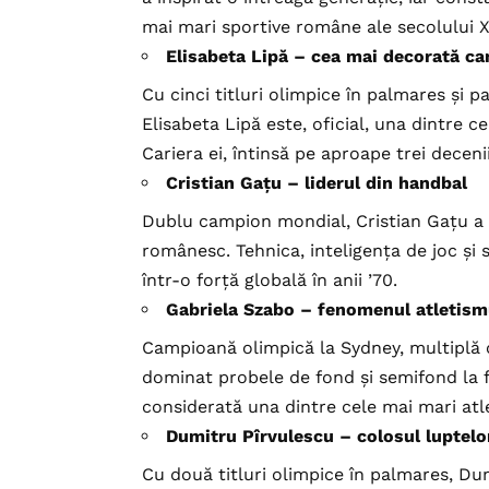
mai mari sportive române ale secolului X
Elisabeta Lipă – cea mai decorată c
Cu cinci titluri olimpice în palmares și pa
Elisabeta Lipă este, oficial, una dintre 
Cariera ei, întinsă pe aproape trei deceni
Cristian Gațu – liderul din handbal
Dublu campion mondial, Cristian Gațu a 
românesc. Tehnica, inteligența de joc și
într-o forță globală în anii ’70.
Gabriela Szabo – fenomenul atletism
Campioană olimpică la Sydney, multiplă
dominat probele de fond și semifond la fi
considerată una dintre cele mai mari atle
Dumitru Pîrvulescu – colosul luptel
Cu două titluri olimpice în palmares, D