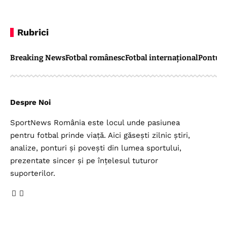
Rubrici
Breaking News
Fotbal românesc
Fotbal internațional
Pontul 
Despre Noi
SportNews România este locul unde pasiunea
pentru fotbal prinde viață. Aici găsești zilnic știri,
analize, ponturi și povești din lumea sportului,
prezentate sincer și pe înțelesul tuturor
suporterilor.
Legal
Top Categorii