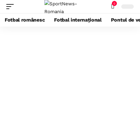
0
Fotbal românesc
Fotbal internațional
Pontul de ve