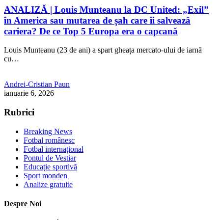
ANALIZĂ | Louis Munteanu la DC United: „Exil”
în America sau mutarea de șah care îi salvează
cariera? De ce Top 5 Europa era o capcană
Louis Munteanu (23 de ani) a spart gheața mercato-ului de iarnă
cu…
Andrei-Cristian Paun
ianuarie 6, 2026
Rubrici
Breaking News
Fotbal românesc
Fotbal internațional
Pontul de Vestiar
Educație sportivă
Sport monden
Analize gratuite
Despre Noi