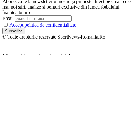
Abonează-te la newsletter-ul nostru și primește direct pe email cele
mai noi știri, analize și ponturi exclusive din lumea fotbalului,
înaintea tuturo
Email
Accept politica de confidentialitate
© Toate drepturile rezervate SportNews-Romania.Ro
⬇️ Abonează-te la noi pentru analize gratuite ⬇️
Abonează-te la newsletter-ul nostru și primește direct pe email cele
mai noi știri, analize și ponturi exclusive din lumea fotbalului,
înaintea tuturo
Email
Accept politica de confidentialitate
Zero spam, dezabonare oricând.
Welcome Back!
Sign in to your account
Username or Email Address