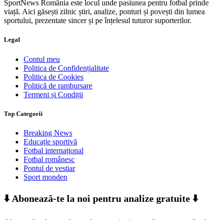
SportNews România este locul unde pasiunea pentru fotbal prinde
viață. Aici găsești zilnic știri, analize, ponturi și povești din lumea
sportului, prezentate sincer și pe înțelesul tuturor suporterilor.
Legal
Contul meu
Politica de Confidențialitate
Politica de Cookies
Politică de rambursare
Termeni și Condiții
Top Categorii
Breaking News
Educație sportivă
Fotbal internațional
Fotbal românesc
Pontul de vestiar
Sport monden
⬇️ Abonează-te la noi pentru analize gratuite ⬇️