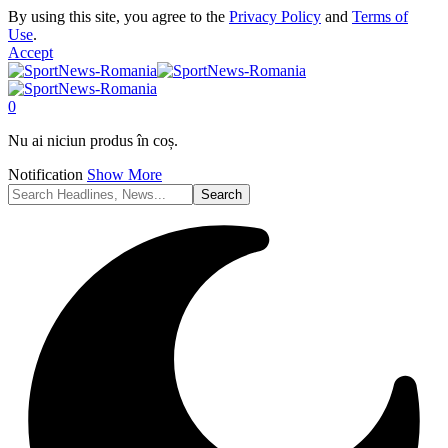
By using this site, you agree to the
Privacy Policy
and
Terms of
Use
.
Accept
0
Nu ai niciun produs în coș.
Notification
Show More