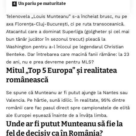
Un pariu pe maturitate
Telenovela „Louis Munteanu” s-a încheiat brusc, nu pe
axa Florența-Cluj-București, ci pe ruta transoceanică.
Atacantul care a dominat Superliga (golgheter și cel mai
bun tânăr jucător în sezonul trecut) pleacă la
Washington pentru a-l înlocui pe legendarul Christian
Benteke. Dar întrebarea care macină fanii rămâne: la 23
de ani, nu e prea devreme pentru MLS?
Mitul „Top 5 Europa” și realitatea
românească
Se spune că Munteanu ar fi putut ajunge la Nantes sau
Valencia. Pe hârtie, sună idilic. În realitate, 95% dintre
românii care fac pasul direct spre campionatele de elită
ale Europei eșuează înainte de a învăța limba.
Unde ar fi putut Munteanu să fie la
fel de decisiv ca în România?