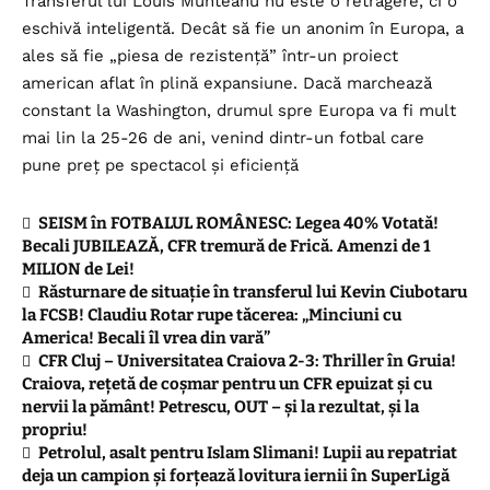
Transferul lui Louis Munteanu nu este o retragere, ci o
eschivă inteligentă. Decât să fie un anonim în Europa, a
ales să fie „piesa de rezistență” într-un proiect
american aflat în plină expansiune. Dacă marchează
constant la Washington, drumul spre Europa va fi mult
mai lin la 25-26 de ani, venind dintr-un fotbal care
pune preț pe spectacol și eficiență
SEISM în FOTBALUL ROMÂNESC: Legea 40% Votată!
Becali JUBILEAZĂ, CFR tremură de Frică. Amenzi de 1
MILION de Lei!
Răsturnare de situație în transferul lui Kevin Ciubotaru
la FCSB! Claudiu Rotar rupe tăcerea: „Minciuni cu
America! Becali îl vrea din vară”
CFR Cluj – Universitatea Craiova 2-3: Thriller în Gruia!
Craiova, rețetă de coșmar pentru un CFR epuizat și cu
nervii la pământ! Petrescu, OUT – și la rezultat, și la
propriu!
Petrolul, asalt pentru Islam Slimani! Lupii au repatriat
deja un campion și forțează lovitura iernii în SuperLigă