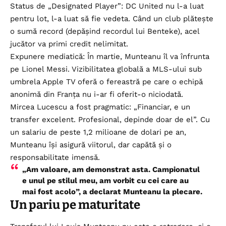
Status de „Designated Player”: DC United nu l-a luat
pentru lot, l-a luat să fie vedeta. Când un club plătește
o sumă record (depășind recordul lui Benteke), acel
jucător va primi credit nelimitat.
Expunere mediatică: În martie, Munteanu îl va înfrunta
pe Lionel Messi. Vizibilitatea globală a MLS-ului sub
umbrela Apple TV oferă o fereastră pe care o echipă
anonimă din Franța nu i-ar fi oferit-o niciodată.
Mircea Lucescu a fost pragmatic: „Financiar, e un
transfer excelent. Profesional, depinde doar de el”. Cu
un salariu de peste 1,2 milioane de dolari pe an,
Munteanu își asigură viitorul, dar capătă și o
responsabilitate imensă.
„Am valoare, am demonstrat asta. Campionatul
e unul pe stilul meu, am vorbit cu cei care au
mai fost acolo”, a declarat Munteanu la plecare.
Un pariu pe maturitate