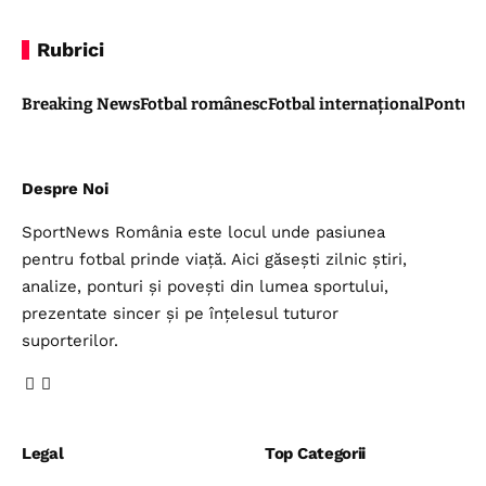
Rubrici
Breaking News
Fotbal românesc
Fotbal internațional
Pontul 
Despre Noi
SportNews România este locul unde pasiunea
pentru fotbal prinde viață. Aici găsești zilnic știri,
analize, ponturi și povești din lumea sportului,
prezentate sincer și pe înțelesul tuturor
suporterilor.
Legal
Top Categorii