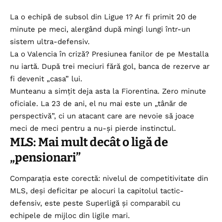
La o echipă de subsol din
Ligue 1?
Ar fi primit 20 de
minute pe meci, alergând după mingi lungi într-un
sistem ultra-defensiv.
La o Valencia în criză? Presiunea fanilor de pe Mestalla
nu iartă. După trei meciuri fără gol, banca de rezerve ar
fi devenit „casa” lui.
Munteanu a simțit deja asta la Fiorentina. Zero minute
oficiale. La 23 de ani, el nu mai este un „tânăr de
perspectivă”, ci un atacant care are nevoie să joace
meci de meci pentru a nu-și pierde instinctul.
MLS: Mai mult decât o ligă de
„pensionari”
Comparația este corectă: nivelul de competitivitate din
MLS, deși deficitar pe alocuri la capitolul tactic-
defensiv, este peste Superligă și comparabil cu
echipele de mijloc din ligile mari.