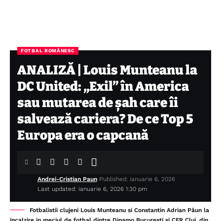
FOTBAL ROMÂNESC
ANALIZĂ | Louis Munteanu la
DC United: „Exil” în America
sau mutarea de șah care îi
salvează cariera? De ce Top 5
Europa era o capcană
Andrei-Cristian Paun
Published: ianuarie 6, 2026
Last updated: ianuarie 6, 2026 1:30 pm
Fotbalistii clujeni Louis Munteanu si Constantin Adrian Păun la
incalzire in meciul de fotbal dintre Dinamo Bucuresti si CFR Cluj, din