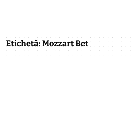
Etichetă:
Mozzart Bet