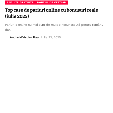
ANALIZE GRATUITE
PONTUL DE VESTIAR
Top case de pariuri online cu bonusuri reale
(iulie 2025)
Pariurile online nu mai sunt de mult o necunoscută pentru români,
dar…
Andrei-Cristian Paun
iulie 23, 2025