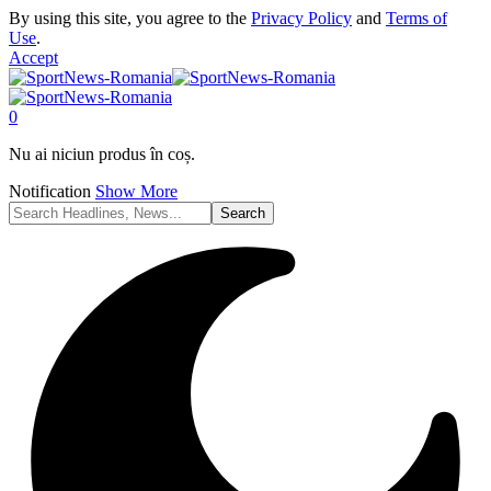
By using this site, you agree to the
Privacy Policy
and
Terms of
Use
.
Accept
0
Nu ai niciun produs în coș.
Notification
Show More