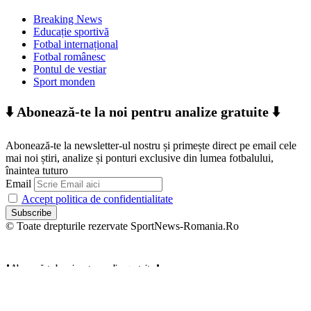
Breaking News
Educație sportivă
Fotbal internațional
Fotbal românesc
Pontul de vestiar
Sport monden
⬇️ Abonează-te la noi pentru analize gratuite ⬇️
Abonează-te la newsletter-ul nostru și primește direct pe email cele
mai noi știri, analize și ponturi exclusive din lumea fotbalului,
înaintea tuturo
Email
Accept politica de confidentialitate
© Toate drepturile rezervate SportNews-Romania.Ro
⬇️ Abonează-te la noi pentru analize gratuite ⬇️
Abonează-te la newsletter-ul nostru și primește direct pe email cele
mai noi știri, analize și ponturi exclusive din lumea fotbalului,