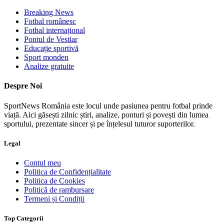
Breaking News
Fotbal românesc
Fotbal internațional
Pontul de Vestiar
Educație sportivă
Sport monden
Analize gratuite
Despre Noi
SportNews România este locul unde pasiunea pentru fotbal prinde
viață. Aici găsești zilnic știri, analize, ponturi și povești din lumea
sportului, prezentate sincer și pe înțelesul tuturor suporterilor.
Legal
Contul meu
Politica de Confidențialitate
Politica de Cookies
Politică de rambursare
Termeni și Condiții
Top Categorii