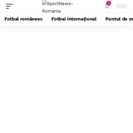
0
Fotbal românesc
Fotbal internațional
Pontul de ve