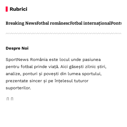
Rubrici
Breaking News
Fotbal românesc
Fotbal internațional
Pontul 
Despre Noi
SportNews România este locul unde pasiunea
pentru fotbal prinde viață. Aici găsești zilnic știri,
analize, ponturi și povești din lumea sportului,
prezentate sincer și pe înțelesul tuturor
suporterilor.
Legal
Top Categorii