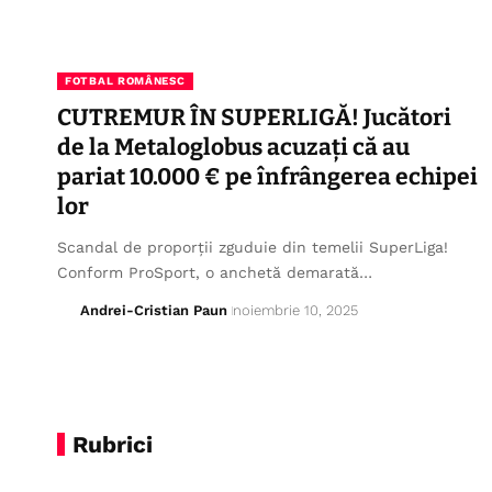
FOTBAL ROMÂNESC
CUTREMUR ÎN SUPERLIGĂ! Jucători
de la Metaloglobus acuzați că au
pariat 10.000 € pe înfrângerea echipei
lor
Scandal de proporții zguduie din temelii SuperLiga!
Conform ProSport, o anchetă demarată…
Andrei-Cristian Paun
noiembrie 10, 2025
Rubrici