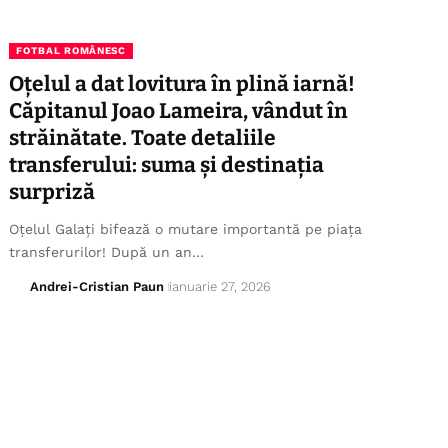
FOTBAL ROMÂNESC
Oțelul a dat lovitura în plină iarnă!
Căpitanul Joao Lameira, vândut în
străinătate. Toate detaliile
transferului: suma și destinația
surpriză
Oțelul Galați bifează o mutare importantă pe piața
transferurilor! După un an…
Andrei-Cristian Paun
ianuarie 27, 2026