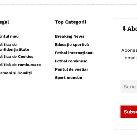
egal
Top Categorii
⬇️ Ab
ontul meu
Breaking News
olitica de
Educație sportivă
onfidențialitate
Abonea
Fotbal internațional
olitica de Cookies
email
Fotbal românesc
olitică de rambursare
Pontul de vestiar
ermeni și Condiții
Sport monden