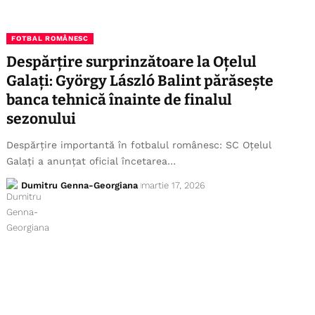
FOTBAL ROMÂNESC
Despărțire surprinzătoare la Oțelul
Galați: György László Balint părăsește
banca tehnică înainte de finalul
sezonului
Despărțire importantă în fotbalul românesc: SC Oțelul
Galați a anunțat oficial încetarea…
Dumitru Genna-Georgiana
martie 17, 2026