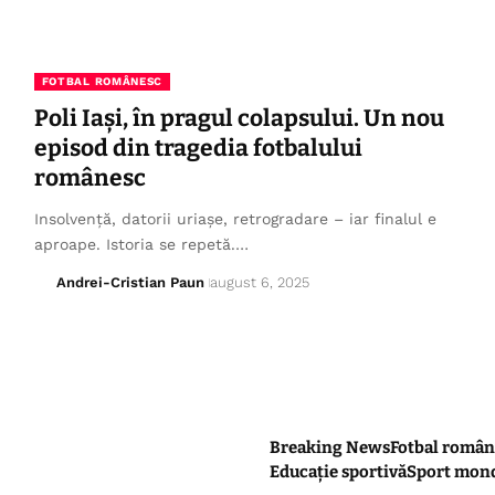
FOTBAL ROMÂNESC
Poli Iași, în pragul colapsului. Un nou
episod din tragedia fotbalului
românesc
Insolvență, datorii uriașe, retrogradare – iar finalul e
aproape. Istoria se repetă.…
Andrei-Cristian Paun
august 6, 2025
Breaking News
Fotbal român
Educație sportivă
Sport mon