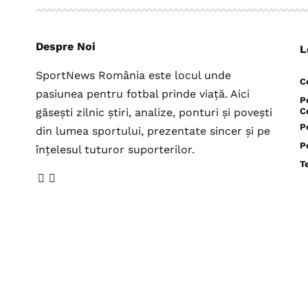
Despre Noi
L
SportNews România este locul unde
C
pasiunea pentru fotbal prinde viață. Aici
P
găsești zilnic știri, analize, ponturi și povești
C
P
din lumea sportului, prezentate sincer și pe
P
înțelesul tuturor suporterilor.
T