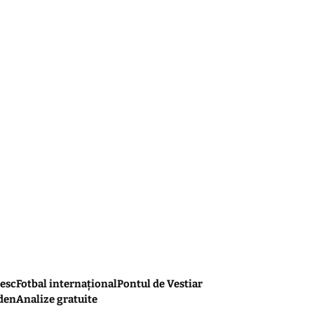
esc
Fotbal internațional
Pontul de Vestiar
den
Analize gratuite