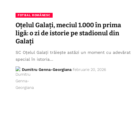
FOTBAL ROMÂNESC
Oțelul Galați, meciul 1.000 în prima
ligă: o zi de istorie pe stadionul din
Galați
SC Oțelul Galați trăiește astăzi un moment cu adevărat
special în istoria…
Dumitru Genna-Georgiana
februarie 20, 2026