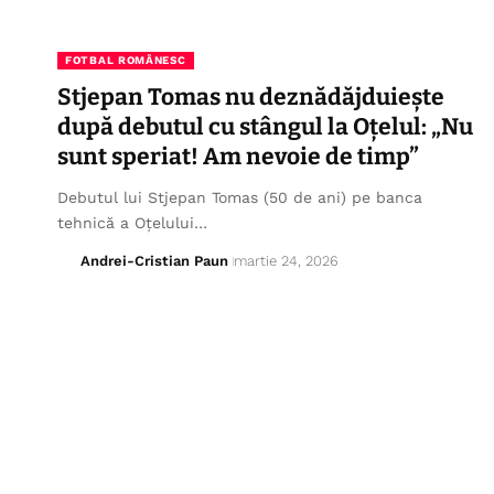
FOTBAL ROMÂNESC
Stjepan Tomas nu deznădăjduiește
după debutul cu stângul la Oțelul: „Nu
sunt speriat! Am nevoie de timp”
Debutul lui Stjepan Tomas (50 de ani) pe banca
tehnică a Oțelului…
Andrei-Cristian Paun
martie 24, 2026