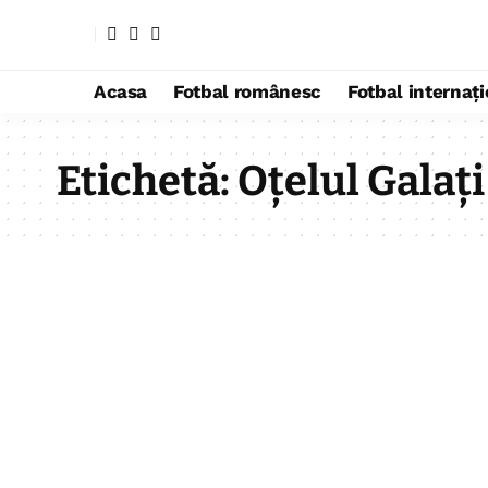
Acasa
Fotbal românesc
Fotbal internaț
Etichetă:
Oțelul Galați