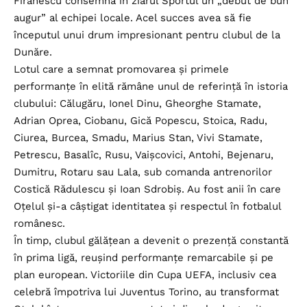
Firănescu consemna în ziarul Sportul un „debut de bun
augur” al echipei locale. Acel succes avea să fie
începutul unui drum impresionant pentru clubul de la
Dunăre.
Lotul care a semnat promovarea și primele
performanțe în elită rămâne unul de referință în istoria
clubului: Călugăru, Ionel Dinu, Gheorghe Stamate,
Adrian Oprea, Ciobanu, Gică Popescu, Stoica, Radu,
Ciurea, Burcea, Smadu, Marius Stan, Vivi Stamate,
Petrescu, Basalîc, Rusu, Vaișcovici, Antohi, Bejenaru,
Dumitru, Rotaru sau Lala, sub comanda antrenorilor
Costică Rădulescu și Ioan Sdrobiș. Au fost anii în care
Oțelul și-a câștigat identitatea și respectul în fotbalul
românesc.
În timp, clubul gălățean a devenit o prezență constantă
în prima ligă, reușind performanțe remarcabile și pe
plan european. Victoriile din Cupa UEFA, inclusiv cea
celebră împotriva lui Juventus Torino, au transformat