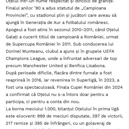
Oțelul într-un nume respectat și dincolo de granițe.
Finalul anilor ’90 a adus statutul de „Campioana
Provinciei”, cu stadionul plin și jucători care aveau să
ajungă în Generația de Aur a fotbalului românesc.
Apogeul a fost atins în sezonul 2010–2011, când Oțelul
Galați a cucerit titlul de campioană a României, urmat
de Supercupa României în 2011. Sub conducerea lui
Dorinel Munteanu, clubul a ajuns și în grupele UEFA
Champions League, unde a înfruntat adversari de top
precum Manchester United și Benfica Lisabona.
După perioade dificile, flacăra dintre furnale a fost
reaprinsă în 2016, iar revenirea în Superligă, în 2023, a
fost una spectaculoasă. Finala Cupei României din 2024
a confirmat că Oțelul nu s-a întors doar pentru a
participa, ci pentru a conta din nou.
La borna meciului 1.000, bilanțul Oțelului în prima ligă
este elocvent: 999 de meciuri disputate, 397 de victorii,
217 remize și 385 de înfrângeri, cu un golaveraj de