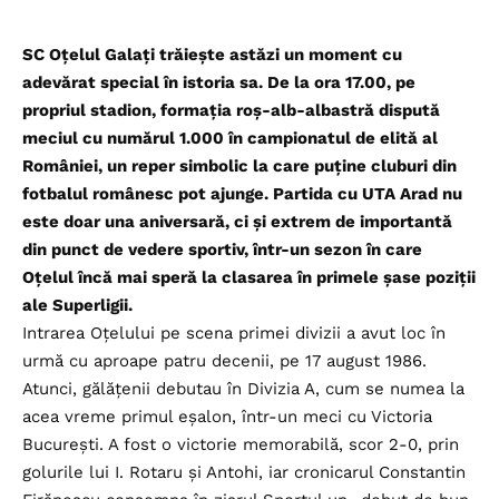
SC Oțelul Galați trăiește astăzi un moment cu
adevărat special în istoria sa. De la ora 17.00, pe
propriul stadion, formația roș-alb-albastră dispută
meciul cu numărul 1.000 în campionatul de elită al
României, un reper simbolic la care puține cluburi din
fotbalul românesc pot ajunge. Partida cu UTA Arad nu
este doar una aniversară, ci și extrem de importantă
din punct de vedere sportiv, într-un sezon în care
Oțelul încă mai speră la clasarea în primele șase poziții
ale Superligii.
Intrarea Oțelului pe scena primei divizii a avut loc în
urmă cu aproape patru decenii, pe 17 august 1986.
Atunci, gălățenii debutau în Divizia A, cum se numea la
acea vreme primul eșalon, într-un meci cu Victoria
București. A fost o victorie memorabilă, scor 2-0, prin
golurile lui I. Rotaru și Antohi, iar cronicarul Constantin