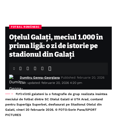
FOTBAL ROMÂNESC
Oțelul Galați, meciul 1.000 în
prima ligă: o zi de istorie pe
stadionul din Galați
Dumitru Genna-Georgiana
Published: februarie 20, 2026
Last updated: februarie 20, 2026 4:20 pm
Fotbalistii galateni la o fotografie de grup realizata inaintea
meciului de fotbal dintre SC Otelul Galati si UTA Arad, contand
pentru Superliga Superbet, desfasurat pe Stadionul Otelul din
Galati, vineri 20 februarie 2026. © FOTO:Sorin Pana/SPORT
PICTURES