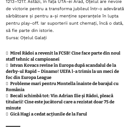
1213–1217. Astăzi, în fața UTA-ei Arad, Oțelul are nevoie
de victorie pentru a transforma jubileul într-o adevărată
sărbătoare și pentru a-și menține speranțele în lupta
pentru play-off. Iar suporterii sunt chemați, încă o dată,
să fie parte din istorie.
Sursa: Oțelul Galați
Mirel Rădoi a revenit la FCSB! Cine face parte din noul
staff tehnic al campioanei
Istvan Kovacs revine în Europa după scandalul de la
derby-ul Rapid – Dinamo! UEFA l-a trimis la un meci de
foc din Europa League
Probleme mari pentru Montella înainte de barajul cu
România
Becali schimbă tot: Vin Adrian Ilie și Rădoi, pleacă
titularii! Cine este jucătorul care a rezistat doar 75 de
minute
Gică Hagi a cedat acțiunile de la Farul