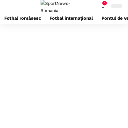
0
Fotbal românesc
Fotbal internațional
Pontul de ve