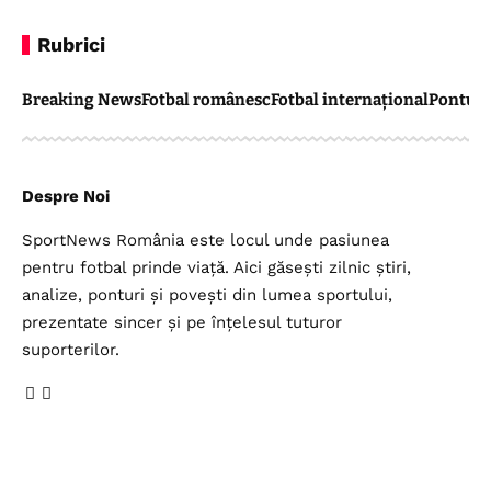
Rubrici
Breaking News
Fotbal românesc
Fotbal internațional
Pontul 
Despre Noi
SportNews România este locul unde pasiunea
pentru fotbal prinde viață. Aici găsești zilnic știri,
analize, ponturi și povești din lumea sportului,
prezentate sincer și pe înțelesul tuturor
suporterilor.
Legal
Top Categorii