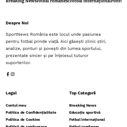
Breaking News
Fotbal românesc
Fotbal internațional
Pontul 
Despre Noi
SportNews România este locul unde pasiunea
pentru fotbal prinde viață. Aici găsești zilnic știri,
analize, ponturi și povești din lumea sportului,
prezentate sincer și pe înțelesul tuturor
suporterilor.
Legal
Top Categorii
Contul meu
Breaking News
Politica de Confidențialitate
Educație sportivă
Politica de Cookies
Fotbal internațional
Politică de rambursare
Fotbal românesc