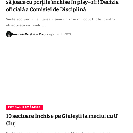
să joace cu porțile închise în play-off! Decizia
oficială a Comisiei de Disciplină
Veste șoc pentru suflarea vișinie chiar în mijlocul luptei pentru
obiectivele sezonului.…
Andrei-Cristian Paun
aprilie 1, 2026
FOTBAL ROMÂNESC
10 sectoare închise pe Giulești la meciul cu U
Cluj