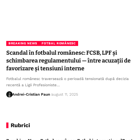
BREAKING NEWS
FOTBAL ROMÂNESC
Scandal în fotbalul românesc: FCSB, LPF și
schimbarea regulamentului — între acuzații de
favorizare și tensiuni interne
Fotbalul românesc traversează o perioadă tensionată după decizia
recentă a Ligii Profesioniste…
Andrei-Cristian Paun
august 11, 2025
Rubrici