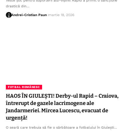
Veste șoc pentru suporterii alb-vișinii! Rapid a primit o sancțiune
drastică din…
Andrei-Cristian Paun
martie 18, 2026
FOTBAL ROMÂNESC
HAOS ÎN GIULEȘTI! Derby-ul Rapid – Craiova,
întrerupt de gazele lacrimogene ale
Jandarmeriei. Mircea Lucescu, evacuat de
urgență!
O seară care trebuia să fie o sărbătoare a fotbalului în Giulești…