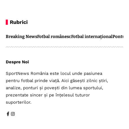
Rubrici
Breaking News
Fotbal românesc
Fotbal internațional
Pontul 
Despre Noi
SportNews România este locul unde pasiunea
pentru fotbal prinde viață. Aici găsești zilnic știri,
analize, ponturi și povești din lumea sportului,
prezentate sincer și pe înțelesul tuturor
suporterilor.