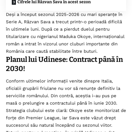
Cifrele lui Răzvan Sava în acest sezon
Deși a început sezonul 2025-2026 cu mari speranțe în
Serie A, Răzvan Sava a trecut printr-o perioadă dificilă
în ultimele luni. După ce a pierdut duelul pentru
titularizare cu nigerianul Maduka Okoye, internaționalul
român a intrat în vizorul unor cluburi importante din
România care caută stabilitate între buturi.
Planul lui Udinese: Contract până în
2030!
Conform ultimelor informații venite dinspre Italia,
oficialii grupării friulane nu vor să renunțe definitiv la
serviciile românului. Din contră, aceștia i-au pus pe
masă o prelungire a contractului până în iunie 2030.
Strategia clubului este clară: Okoye este monitorizat de
forțe din Premier League, iar Sava este văzut drept
succesorul său natural începând cu sezonul viitor.