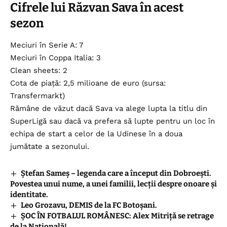
Cifrele lui Răzvan Sava în acest
sezon
Meciuri în Serie A: 7
Meciuri în Coppa Italia: 3
Clean sheets: 2
Cota de piață: 2,5 milioane de euro (sursa:
Transfermarkt)
Rămâne de văzut dacă Sava va alege lupta la titlu din
SuperLigă sau dacă va prefera să lupte pentru un loc în
echipa de start a celor de la Udinese în a doua
jumătate a sezonului.
Ștefan Sameș – legenda care a început din Dobroești.
Povestea unui nume, a unei familii, lecții despre onoare și
identitate.
Leo Grozavu, DEMIS de la FC Botoșani.
ȘOC ÎN FOTBALUL ROMÂNESC: Alex Mitriță se retrage
de la Națională!