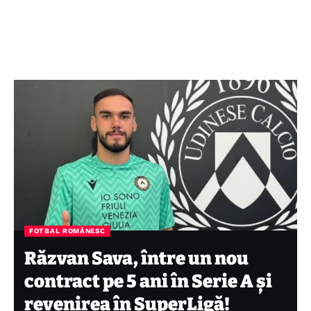
FOTBAL ROMÂNESC
Răzvan Sava, între un nou
contract pe 5 ani în Serie A și
revenirea în SuperLigă!