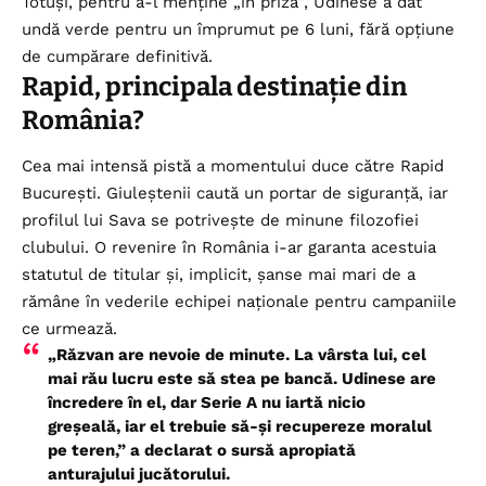
Totuși, pentru a-l menține „în priză”, Udinese a dat
undă verde pentru un împrumut pe 6 luni, fără opțiune
de cumpărare definitivă.
Rapid, principala destinație din
România?
Cea mai intensă pistă a momentului duce către Rapid
București. Giuleștenii caută un portar de siguranță, iar
profilul lui Sava se potrivește de minune filozofiei
clubului. O revenire în România i-ar garanta acestuia
statutul de titular și, implicit, șanse mai mari de a
rămâne în vederile echipei naționale pentru campaniile
ce urmează.
„Răzvan are nevoie de minute. La vârsta lui, cel
mai rău lucru este să stea pe bancă. Udinese are
încredere în el, dar Serie A nu iartă nicio
greșeală, iar el trebuie să-și recupereze moralul
pe teren,” a declarat o sursă apropiată
anturajului jucătorului.