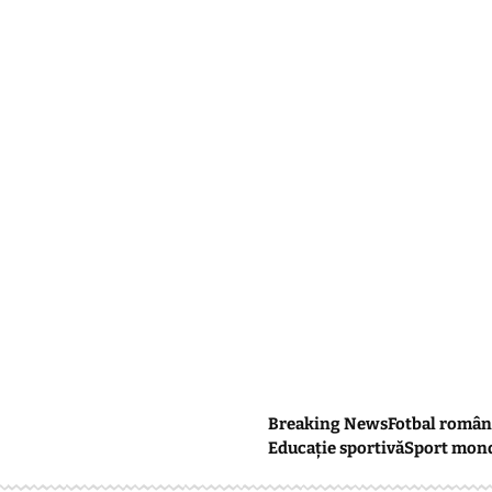
Breaking News
Fotbal român
Educație sportivă
Sport mon