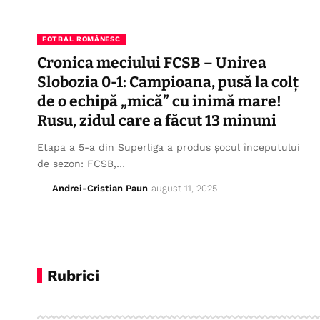
FOTBAL ROMÂNESC
Cronica meciului FCSB – Unirea
Slobozia 0-1: Campioana, pusă la colț
de o echipă „mică” cu inimă mare!
Rusu, zidul care a făcut 13 minuni
Etapa a 5-a din Superliga a produs șocul începutului
de sezon: FCSB,…
Andrei-Cristian Paun
august 11, 2025
Rubrici