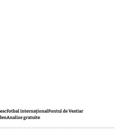
esc
Fotbal internațional
Pontul de Vestiar
den
Analize gratuite