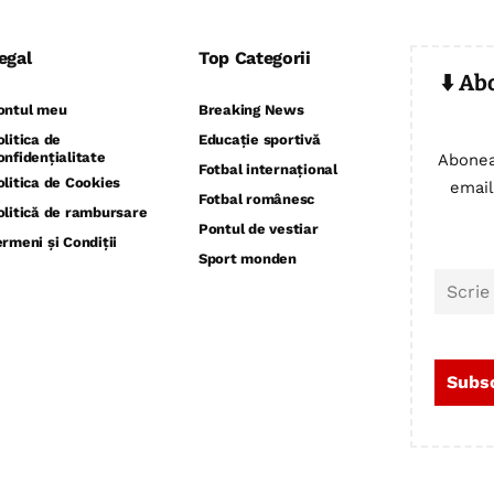
egal
Top Categorii
⬇️ Ab
ontul meu
Breaking News
olitica de
Educație sportivă
onfidențialitate
Abonea
Fotbal internațional
olitica de Cookies
email
Fotbal românesc
olitică de rambursare
Pontul de vestiar
ermeni și Condiții
Sport monden