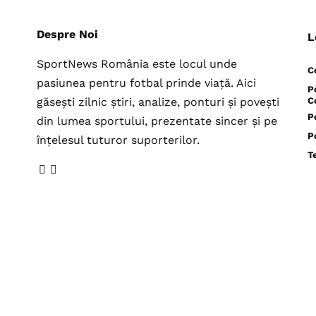
Despre Noi
L
SportNews România este locul unde
C
pasiunea pentru fotbal prinde viață. Aici
P
găsești zilnic știri, analize, ponturi și povești
C
P
din lumea sportului, prezentate sincer și pe
P
înțelesul tuturor suporterilor.
T