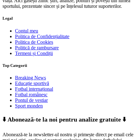
viață. Aici găsești zilnic știri, analize, ponturi și povești din lumea
sportului, prezentate sincer și pe înțelesul tuturor suporterilor.
Legal
Contul meu
Politica de Confidențialitate
Politica de Cookies
Politică de rambursare
Termeni și Condiții
Top Categorii
Breaking News
Educație sportivă
Fotbal internațional
Fotbal românesc
Pontul de vestiar
Sport monden
⬇️ Abonează-te la noi pentru analize gratuite ⬇️
Abonează-te la newsletter-ul nostru și primește direct pe email cele