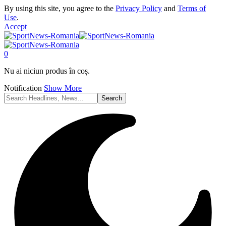
By using this site, you agree to the
Privacy Policy
and
Terms of
Use
.
Accept
0
Nu ai niciun produs în coș.
Notification
Show More