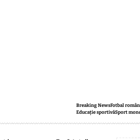
Breaking News
Fotbal român
Educație sportivă
Sport mon