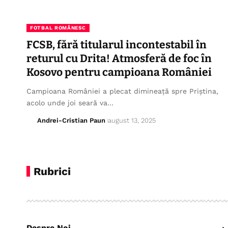
FOTBAL ROMÂNESC
FCSB, fără titularul incontestabil în
returul cu Drita! Atmosferă de foc în
Kosovo pentru campioana României
Campioana României a plecat dimineață spre Priștina,
acolo unde joi seară va…
Andrei-Cristian Paun
august 13, 2025
Rubrici
Despre Noi