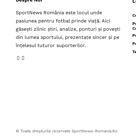
L
SportNews România este locul unde
C
pasiunea pentru fotbal prinde viață. Aici
P
găsești zilnic știri, analize, ponturi și povești
C
P
din lumea sportului, prezentate sincer și pe
P
înțelesul tuturor suporterilor.
T
© Toate drepturile rezervate SportNews-Romania.Ro