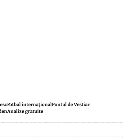
esc
Fotbal internațional
Pontul de Vestiar
den
Analize gratuite