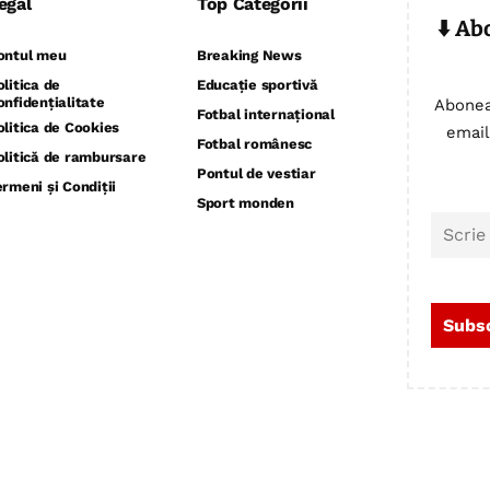
egal
Top Categorii
⬇️ Ab
ontul meu
Breaking News
olitica de
Educație sportivă
onfidențialitate
Abonea
Fotbal internațional
olitica de Cookies
email
Fotbal românesc
olitică de rambursare
Pontul de vestiar
ermeni și Condiții
Sport monden