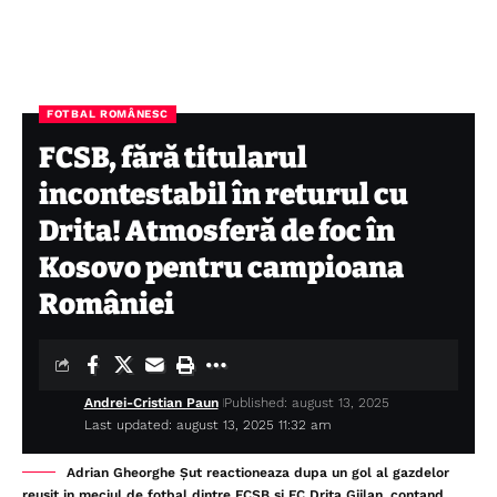
FOTBAL ROMÂNESC
FCSB, fără titularul
incontestabil în returul cu
Drita! Atmosferă de foc în
Kosovo pentru campioana
României
Andrei-Cristian Paun
Published: august 13, 2025
Last updated: august 13, 2025 11:32 am
Adrian Gheorghe Șut reactioneaza dupa un gol al gazdelor
reusit in meciul de fotbal dintre FCSB si FC Drita Gjilan, contand