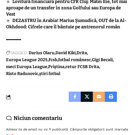
Lovitură financiară pentru CFR Cluj: Matei Ilie, tot mai
aproape de un transfer în zona Golfului sau Europa de
Vest
DEZASTRU în Arabia! Marius Șumudică, OUT de la Al-
Okhdood: Cifrele care îl bântuie pe antrenorul român
TAGGED:
Darius Olaru
David Kiki
Drita
Europa League 2025
Fcsb
fotbal românesc
Gigi Becali
meci Europa League
Priștina
retur FCSB Drita
Risto Radunovic
știri fotbal
Niciun comentariu
Adresa ta de email nu va fi publicată.
Câmpurile obligatorii sunt marcate