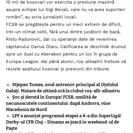
10 mii de kosovari vor exercita o presiune maximă
asupra echipei lui Gigi Becali, care nu va avea suporteri
români”, au scris jurnaliștii locali.
FCSB se pregătește pentru un meci extrem de dificil,
într-un climat ostil, fără unul dintre jucătorii de bază,
Risto Radunovic, dar cu speranțe date de revenirea
căpitanului Darius Olaru. Calificarea ar deschide drumul
spre un duel cu Aberdeen pentru un loc în grupa de
Europa League, dar până atunci, roș-albaștrii trebuie să
reziste asaltului kosovar și presiunii din tribune.
Stjepan Tomas, noul antrenor principal al Oțelului
Galați. Mutare de ultimă oră la clubul roș-alb-albastru
Șoc și derută în Europa! FCSB, umilită de
necunoscutele continentului: după Andorra, vine
Macedonia de Nord
LPF a anunțat programul etapei a 4-a din SuperLigă!
Derby-ul CFR Cluj – Dinamo se joacă în weekend-ul de
Paște