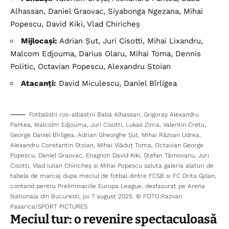
Alhassan, Daniel Graovac, Siyabonga Ngezana, Mihai
Popescu, David Kiki, Vlad Chiricheș
Mijlocași:
Adrian Șut, Juri Cisotti, Mihai Lixandru,
Malcom Edjouma, Darius Olaru, Mihai Toma, Dennis
Politic, Octavian Popescu, Alexandru Stoian
Atacanți:
David Miculescu, Daniel Bîrligea
Fotbalistii ros-albastrii Baba Alhassan, Grigoraș Alexandru
Pantea, Malcolm Edjouma, Juri Cisotti, Lukas Zima, Valentin Cretu,
George Daniel Bîrligea, Adrian Gheorghe Șut, Mihai Răzvan Udrea,
Alexandru Constantin Stoian, Mihai Vlăduț Toma, Octavian George
Popescu, Daniel Graovac, Enagnon David Kiki, Ștefan Târnovanu, Juri
Cisotti, Vlad Iulian Chiricheș si Mihai Popescu saluta galeria alaturi de
tabela de marcaj dupa meciul de fotbal dintre FCSB si FC Drita Gjilan,
contand pentru Preliminariile Europa League, desfasurat pe Arena
Nationala din Bucuresti, joi 7 august 2025. © FOTO:Razvan
Pasarica/SPORT PICTURES
Meciul tur: o revenire spectaculoasă