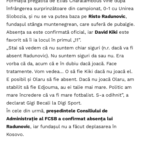
Formația pregătită de Elias Charalambous vine după
înfrângerea surprinzătoare din campionat, 0-1 cu Unirea
Slobozia, și nu se va putea baza pe
Risto Radunovic
,
fundașul stânga muntenegrean, care suferă de pubalgie.
Absența sa este confirmată oficial, iar
David Kiki
este
favorit să îi ia locul în primul „11”.
„Stai să vedem că nu suntem chiar siguri (n.r. dacă va fi
absent Radunovic). Nu suntem siguri da sau nu. Era
vorba că da, acum că e în dubiu dacă joacă. Face
tratamente. Vom vedea… O să fie Kiki dacă nu joacă el.
E posibil și Olaru să fie absent. Dacă nu joacă Olaru, am
stabilit să fie Edjouma, au ei talie mai mare. Politic am
mare încredere că va fi mare fotbalist. S-a odihnit”, a
declarat Gigi Becali la Digi Sport.
În cele din urmă,
președintele Consiliului de
Administrație al FCSB a confirmat absența lui
Radunovic
, iar fundașul nu a făcut deplasarea în
Kosovo.