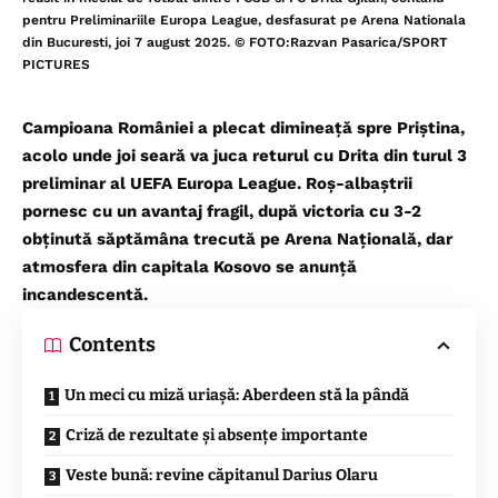
pentru Preliminariile Europa League, desfasurat pe Arena Nationala
din Bucuresti, joi 7 august 2025. © FOTO:Razvan Pasarica/SPORT
PICTURES
Campioana României a plecat dimineață spre Priștina,
acolo unde joi seară va juca returul cu Drita din turul 3
preliminar al UEFA Europa League. Roș-albaștrii
pornesc cu un avantaj fragil, după victoria cu 3-2
obținută săptămâna trecută pe Arena Națională, dar
atmosfera din capitala Kosovo se anunță
incandescentă.
Contents
Un meci cu miză uriașă: Aberdeen stă la pândă
Criză de rezultate și absențe importante
Veste bună: revine căpitanul Darius Olaru