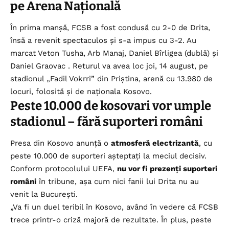
pe Arena Națională
În prima manșă, FCSB a fost condusă cu 2-0 de Drita,
însă a revenit spectaculos și s-a impus cu 3-2. Au
marcat Veton Tusha, Arb Manaj, Daniel Bîrligea (dublă) și
Daniel Graovac . Returul va avea loc joi, 14 august, pe
stadionul „Fadil Vokrri” din Priștina, arenă cu 13.980 de
locuri, folosită și de naționala Kosovo.
Peste 10.000 de kosovari vor umple
stadionul – fără suporteri români
Presa din Kosovo anunță o
atmosferă electrizantă
, cu
peste 10.000 de suporteri așteptați la meciul decisiv.
Conform protocolului UEFA,
nu vor fi prezenți suporteri
români
în tribune, așa cum nici fanii lui Drita nu au
venit la București.
„Va fi un duel teribil în Kosovo, având în vedere că FCSB
trece printr-o criză majoră de rezultate. În plus, peste