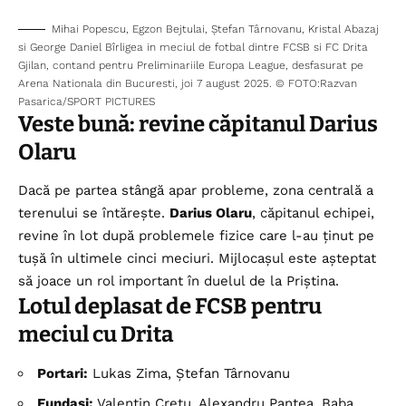
Mihai Popescu, Egzon Bejtulai, Ștefan Târnovanu, Kristal Abazaj
si George Daniel Bîrligea in meciul de fotbal dintre FCSB si FC Drita
Gjilan, contand pentru Preliminariile Europa League, desfasurat pe
Arena Nationala din Bucuresti, joi 7 august 2025. © FOTO:Razvan
Pasarica/SPORT PICTURES
Veste bună: revine căpitanul Darius
Olaru
Dacă pe partea stângă apar probleme, zona centrală a
terenului se întărește.
Darius Olaru
, căpitanul echipei,
revine în lot după problemele fizice care l-au ținut pe
tușă în ultimele cinci meciuri. Mijlocașul este așteptat
să joace un rol important în duelul de la Priștina.
Lotul deplasat de FCSB pentru
meciul cu Drita
Portari:
Lukas Zima, Ștefan Târnovanu
Fundași:
Valentin Crețu, Alexandru Pantea, Baba