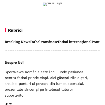
Rubrici
Breaking News
Fotbal românesc
Fotbal internațional
Pontul 
Despre Noi
SportNews România este locul unde pasiunea
pentru fotbal prinde viață. Aici găsești zilnic știri,
analize, ponturi și povești din lumea sportului,
prezentate sincer și pe înțelesul tuturor
suporterilor.