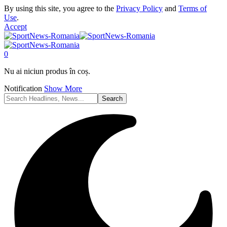
By using this site, you agree to the
Privacy Policy
and
Terms of
Use
.
Accept
0
Nu ai niciun produs în coș.
Notification
Show More