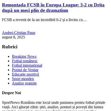
Remontada FCSB în Europa League: 3-2 cu Drita
după un meci plin de dramatism
FCSB a revenit de la un incredibil 0-2 și a învins cu…
Andrei-Cristian Paun
august 8, 2025
Rubrici
Breaking News
Fotbal românesc
Fotbal internațional
Pontul de Vestiar
Educație sportivă
Sport monden
Analize gratuite
Despre Noi
SportNews România este locul unde pasiunea pentru fotbal prinde
viață. Aici găsești zilnic știri, analize, ponturi și povești din lumea