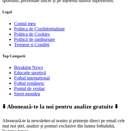
sportului, prezentate sincer și pe înțelesul tuturor suporterilor.
Legal
Contul meu
Politica de Confidențialitate
Politica de Cookies
Politică de rambursare
Termeni și Condiții
Top Categorii
Breaking News
Educație sportivă
Fotbal internațional
Fotbal românesc
Pontul de vestiar
Sport monden
⬇️ Abonează-te la noi pentru analize gratuite ⬇️
Abonează-te la newsletter-ul nostru și primește direct pe email cele
mai noi știri, analize și ponturi exclusive din lumea fotbalului,