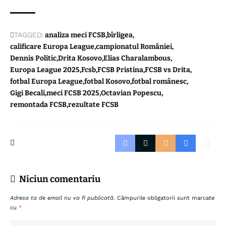
TAGGED:
analiza meci FCSB
bîrligea
calificare Europa League
campionatul României
Dennis Politic
Drita Kosovo
Elias Charalambous
Europa League 2025
Fcsb
FCSB Pristina
FCSB vs Drita
fotbal Europa League
fotbal Kosovo
fotbal românesc
Gigi Becali
meci FCSB 2025
Octavian Popescu
remontada FCSB
rezultate FCSB
Niciun comentariu
Adresa ta de email nu va fi publicată.
Câmpurile obligatorii sunt marcate
cu
*