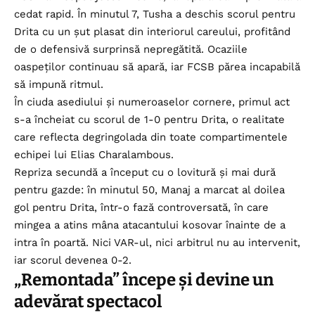
cedat rapid. În minutul 7, Tusha a deschis scorul pentru
Drita cu un șut plasat din interiorul careului, profitând
de o defensivă surprinsă nepregătită. Ocaziile
oaspeților continuau să apară, iar FCSB părea incapabilă
să impună ritmul.
În ciuda asediului și numeroaselor cornere, primul act
s-a încheiat cu scorul de 1-0 pentru Drita, o realitate
care reflecta degringolada din toate compartimentele
echipei lui Elias Charalambous.
Repriza secundă a început cu o lovitură și mai dură
pentru gazde: în minutul 50, Manaj a marcat al doilea
gol pentru Drita, într-o fază controversată, în care
mingea a atins mâna atacantului kosovar înainte de a
intra în poartă. Nici VAR-ul, nici arbitrul nu au intervenit,
iar scorul devenea 0-2.
„Remontada” începe și devine un
adevărat spectacol