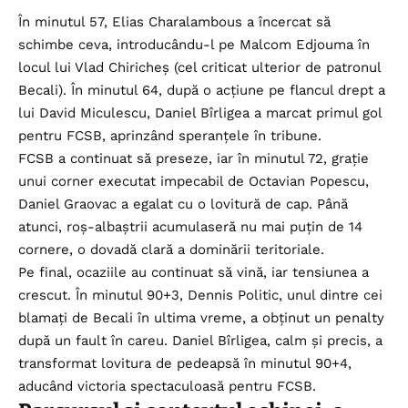
În minutul 57, Elias Charalambous a încercat să
schimbe ceva, introducându-l pe Malcom Edjouma în
locul lui Vlad Chiricheș (cel criticat ulterior de patronul
Becali). În minutul 64, după o acțiune pe flancul drept a
lui David Miculescu, Daniel Bîrligea a marcat primul gol
pentru FCSB, aprinzând speranțele în tribune.
FCSB a continuat să preseze, iar în minutul 72, grație
unui corner executat impecabil de Octavian Popescu,
Daniel Graovac a egalat cu o lovitură de cap. Până
atunci, roș-albaștrii acumulaseră nu mai puțin de 14
cornere, o dovadă clară a dominării teritoriale.
Pe final, ocaziile au continuat să vină, iar tensiunea a
crescut. În minutul 90+3, Dennis Politic, unul dintre cei
blamați de Becali în ultima vreme, a obținut un penalty
după un fault în careu. Daniel Bîrligea, calm și precis, a
transformat lovitura de pedeapsă în minutul 90+4,
aducând victoria spectaculoasă pentru FCSB.