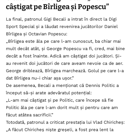
câștigat pe Bîrligea și Popescu”
La final, patronul Gigi Becali a intrat în direct la Digi
Sport Special și a lăudat revenirea jucătorilor Daniel
Bîrligea și Octavian Popescu:
„Bîrligea este ăla pe care l-am cunoscut, ba chiar mai
mult decât atât, și George Popescu va fi, cred, mai bine
decât a fost înainte. Adică am câștigat doi jucători. Și-
au revenit doi jucători de care aveam nevoie ca de aer.
George driblează, Bîrligea marchează. Golul pe care l-a
dat Bîrligea nu-i chiar așa ușor.”
De asemenea, Becali a menționat că Dennis Politic a
început să-și arate adevăratul potențial:
„L-am mai câștigat și pe Politic, care începe să fie
Politic ăla pe care l-am dorit mult și pentru care am
făcut atâtea sacrificii.”
Totodată, patronul a criticat prestația lui Vlad Chiricheș:
„A făcut Chiricheș niște greșeli, a fost prea lent la