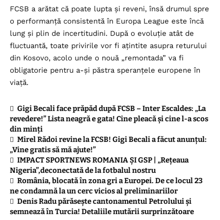
FCSB a arătat că poate lupta și reveni, însă drumul spre
o performanță consistentă în Europa League este încă
lung și plin de incertitudini. După o evoluție atât de
fluctuantă, toate privirile vor fi ațintite asupra returului
din Kosovo, acolo unde o nouă „remontada” va fi
obligatorie pentru a-și păstra speranțele europene în
viață.
Gigi Becali face prăpăd după FCSB – Inter Escaldes: „La
revedere!” Lista neagră e gata! Cine pleacă și cine l-a scos
din minți
Mirel Rădoi revine la FCSB! Gigi Becali a făcut anunțul:
„Vine gratis să mă ajute!”
IMPACT SPORTNEWS ROMANIA ȘI GSP | „Rețeaua
Nigeria”,deconectată de la fotbalul nostru
România, blocată în zona gri a Europei. De ce locul 23
ne condamnă la un cerc vicios al preliminariilor
Denis Radu părăsește cantonamentul Petrolului și
semnează în Turcia! Detaliile mutării surprinzătoare