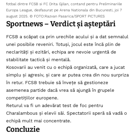
fotbal dintre FCSB si FC Drita Gjilan, contand pentru Preliminariile
Europa League, desfasurat pe Arena Nationala din Bucuresti, joi 7
august 2025. © FOTO:Razvan Pasarica/SPORT PICTURES
Sportnews
– Verdict și așteptări
FCSB a scăpat ca prin urechile acului și a dat semnalul
unei posibile reveniri. Totuși, jocul este încă plin de
neclarități și ezitări, echipa are nevoie urgentă de
stabilitate tactică și mentală.
Kosovarii au venit cu o echipă organizată, care a jucat
simplu și agresiv, și care ar putea crea din nou surpriza
în retur. FCSB trebuie să învețe să gestioneze
asemenea partide dacă vrea să ajungă în grupele
competițiilor europene.
Returul va fi un adevărat test de foc pentru
Charalambous și elevii săi. Spectatorii speră să vadă o
echipă mult mai concentrate.
Concluzie