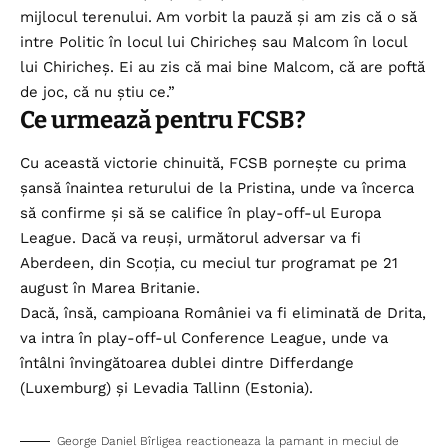
mijlocul terenului. Am vorbit la pauză și am zis că o să
intre Politic în locul lui Chiricheș sau Malcom în locul
lui Chiricheș. Ei au zis că mai bine Malcom, că are poftă
de joc, că nu știu ce.”
Ce urmează pentru FCSB?
Cu această victorie chinuită, FCSB pornește cu prima
șansă înaintea returului de la Pristina, unde va încerca
să confirme și să se califice în play-off-ul Europa
League. Dacă va reuși, următorul adversar va fi
Aberdeen, din Scoția, cu meciul tur programat pe 21
august în Marea Britanie.
Dacă, însă, campioana României va fi eliminată de Drita,
va intra în play-off-ul Conference League, unde va
întâlni învingătoarea dublei dintre Differdange
(Luxemburg) și Levadia Tallinn (Estonia).
George Daniel Bîrligea reactioneaza la pamant in meciul de