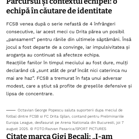
Parcursul și contextul echipei: o
echipă în căutare de identitate
FCSB venea după o serie nefastă de 4 înfrângeri
consecutive, iar acest meci cu Drita părea un posibil
„pansament” pentru rănile din ultimele săptămâni. Însă
jocul a fost departe de a convinge, iar impulsivitatea și
aroganța au continuat să afecteze echipa.
Reacțiile fanilor în timpul meciului au fost dure, mulți
declarând că „sunt atât de praf încât nici caterinca nu
mai are haz”. FCSB a tremurat în fața unui adversar
modest, care a știut să profite de greșelile defensive și
lipsa de concentrare.
Octavian George Popescu saluta suporterii dupa meciul de
fotbal dintre FCSB si FC Drita Gjilan, contand pentru Preliminariile
Europa League, desfasurat pe Arena Nationala din Bucuresti, joi 7
august 2025. © FOTO:Razvan Pasarica/SPORT PICTURES
Citate marca Gigi Becali: „I-am