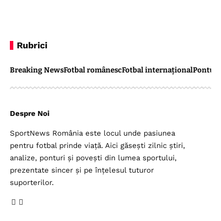
Rubrici
Breaking News
Fotbal românesc
Fotbal internațional
Pontul 
Despre Noi
SportNews România este locul unde pasiunea
pentru fotbal prinde viață. Aici găsești zilnic știri,
analize, ponturi și povești din lumea sportului,
prezentate sincer și pe înțelesul tuturor
suporterilor.