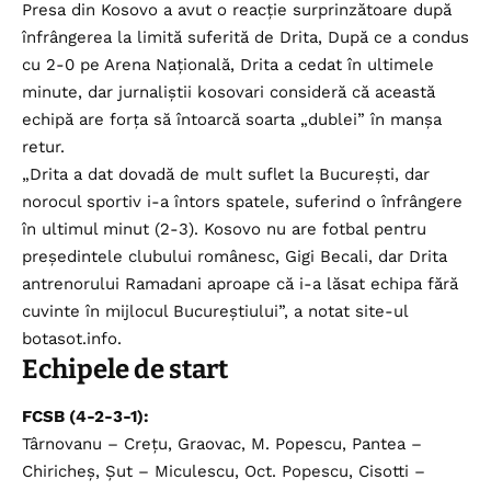
Presa din Kosovo a avut o reacție surprinzătoare după
înfrângerea la limită suferită de Drita, După ce a condus
cu 2-0 pe Arena Națională, Drita a cedat în ultimele
minute, dar jurnaliștii kosovari consideră că această
echipă are forța să întoarcă soarta „dublei” în manșa
retur.
„Drita a dat dovadă de mult suflet la București, dar
norocul sportiv i-a întors spatele, suferind o înfrângere
în ultimul minut (2-3). Kosovo nu are fotbal pentru
președintele clubului românesc, Gigi Becali, dar Drita
antrenorului Ramadani aproape că i-a lăsat echipa fără
cuvinte în mijlocul Bucureștiului”, a notat site-ul
botasot.info.
Echipele de start
FCSB (4-2-3-1):
Târnovanu – Crețu, Graovac, M. Popescu, Pantea –
Chiricheș, Șut – Miculescu, Oct. Popescu, Cisotti –