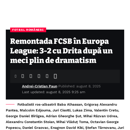
FOTBAL ROMÂNESC
Remontada FCSB în Europa
League: 3-2 cu Drita după un
meci plin de dramatism
Andrei-Cristian Paun
Published: august 8, 2025
Last updated: august 8, 2025 9:25 am
Fotbalistii ros-albastrii Baba Alhassan, Grigoraș Alexandru
Pantea, Malcolm Edjouma, Juri Cisotti, Lukas Zima, Valentin Cretu,
George Daniel Bîrligea, Adrian Gheorghe Șut, Mihai Răzvan Udrea,
Alexandru Constantin Stoian, Mihai Vlăduț Toma, Octavian George
Popescu, Daniel Graovac, Enagnon David Kiki, Ștefan Târnovanu, Juri