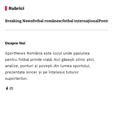
Rubrici
Breaking News
Fotbal românesc
Fotbal internațional
Pontul 
Despre Noi
SportNews România este locul unde pasiunea
pentru fotbal prinde viață. Aici găsești zilnic știri,
analize, ponturi și povești din lumea sportului,
prezentate sincer și pe înțelesul tuturor
suporterilor.
Legal
Top Categorii