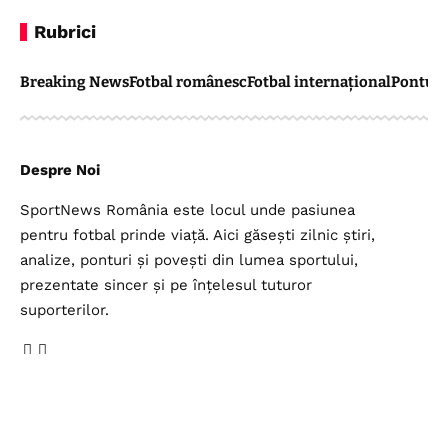
Rubrici
Breaking News
Fotbal românesc
Fotbal internațional
Pontul 
Despre Noi
SportNews România este locul unde pasiunea
pentru fotbal prinde viață. Aici găsești zilnic știri,
analize, ponturi și povești din lumea sportului,
prezentate sincer și pe înțelesul tuturor
suporterilor.
Legal
Top Categorii