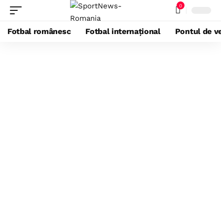
0
Fotbal românesc
Fotbal internațional
Pontul de ve