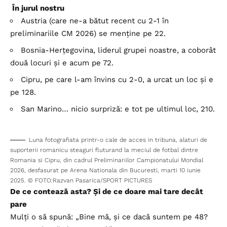
În jurul nostru
Austria (care ne-a bătut recent cu 2-1 în
preliminariile CM 2026) se menține pe 22.
Bosnia-Herțegovina, liderul grupei noastre, a coborât
două locuri și e acum pe 72.
Cipru, pe care l-am învins cu 2-0, a urcat un loc și e
pe 128.
San Marino… nicio surpriză: e tot pe ultimul loc, 210.
Luna fotografiata printr-o cale de acces in tribuna, alaturi de
suporterii romanicu steaguri fluturand la meciul de fotbal dintre
Romania si Cipru, din cadrul Preliminariilor Campionatului Mondial
2026, desfasurat pe Arena Nationala din Bucuresti, marti 10 iunie
2025. © FOTO:Razvan Pasarica/SPORT PICTURES
De ce contează asta? Și de ce doare mai tare decât
pare
Mulți o să spună: „Bine mă, și ce dacă suntem pe 48?