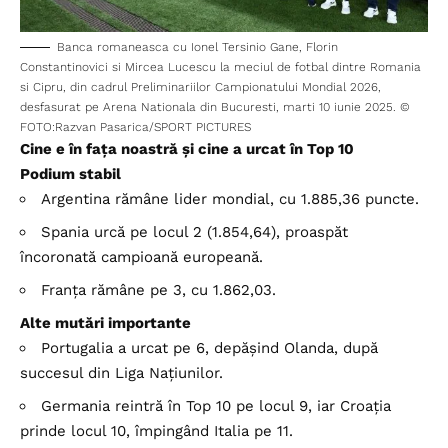
Banca romaneasca cu Ionel Tersinio Gane, Florin
Constantinovici si Mircea Lucescu la meciul de fotbal dintre Romania
si Cipru, din cadrul Preliminariilor Campionatului Mondial 2026,
desfasurat pe Arena Nationala din Bucuresti, marti 10 iunie 2025. ©
FOTO:Razvan Pasarica/SPORT PICTURES
Cine e în fața noastră și cine a urcat în Top 10
Podium stabil
Argentina rămâne lider mondial, cu 1.885,36 puncte.
Spania urcă pe locul 2 (1.854,64), proaspăt
încoronată campioană europeană.
Franța rămâne pe 3, cu 1.862,03.
Alte mutări importante
Portugalia a urcat pe 6, depășind Olanda, după
succesul din Liga Națiunilor.
Germania reintră în Top 10 pe locul 9, iar Croația
prinde locul 10, împingând Italia pe 11.