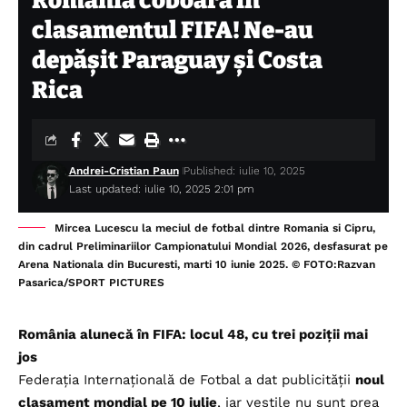
România coboară în
clasamentul FIFA! Ne-au
depășit Paraguay și Costa
Rica
Andrei-Cristian Paun
Published: iulie 10, 2025
Last updated: iulie 10, 2025 2:01 pm
Mircea Lucescu la meciul de fotbal dintre Romania si Cipru,
din cadrul Preliminariilor Campionatului Mondial 2026, desfasurat pe
Arena Nationala din Bucuresti, marti 10 iunie 2025. © FOTO:Razvan
Pasarica/SPORT PICTURES
România alunecă în FIFA: locul 48, cu trei poziții mai
jos
Federația Internațională de Fotbal a dat publicității
noul
clasament mondial pe 10 iulie
, iar veștile nu sunt prea