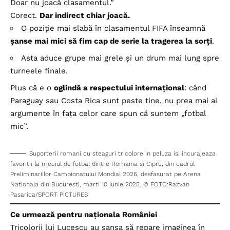
Doar nu joacă clasamentul.”
Corect.
Dar indirect chiar joacă.
O poziție mai slabă în clasamentul FIFA înseamnă
șanse mai mici să fim cap de serie la tragerea la sorți
.
Asta aduce grupe mai grele și un drum mai lung spre
turneele finale.
Plus că e o
oglindă a respectului internațional
: când
Paraguay sau Costa Rica sunt peste tine, nu prea mai ai
argumente în fața celor care spun că suntem „fotbal
mic”.
Suporterii romani cu steaguri tricolore in peluza isi incurajeaza
favoritii la meciul de fotbal dintre Romania si Cipru, din cadrul
Preliminariilor Campionatului Mondial 2026, desfasurat pe Arena
Nationala din Bucuresti, marti 10 iunie 2025. © FOTO:Razvan
Pasarica/SPORT PICTURES
Ce urmează pentru naționala României
Tricolorii lui Lucescu au șansa să repare imaginea în