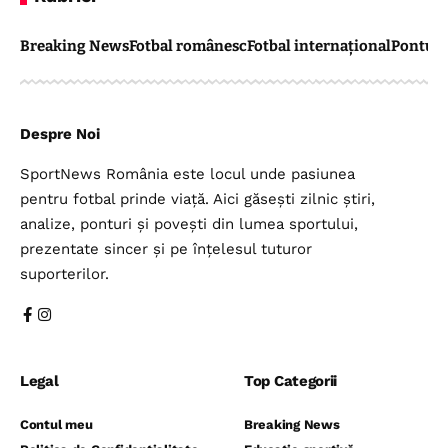
Breaking News
Fotbal românesc
Fotbal internațional
Pontul 
Despre Noi
SportNews România este locul unde pasiunea
pentru fotbal prinde viață. Aici găsești zilnic știri,
analize, ponturi și povești din lumea sportului,
prezentate sincer și pe înțelesul tuturor
suporterilor.
Legal
Top Categorii
Contul meu
Breaking News