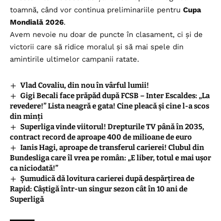
toamnă, când vor continua preliminariile pentru
Cupa
Mondială 2026
.
Avem nevoie nu doar de puncte în clasament, ci și de
victorii care să ridice moralul și să mai spele din
amintirile ultimelor campanii ratate.
Vlad Covaliu, din nou în vârful lumii!
Gigi Becali face prăpăd după FCSB – Inter Escaldes: „La
revedere!” Lista neagră e gata! Cine pleacă și cine l-a scos
din minți
Superliga vinde viitorul! Drepturile TV până în 2035,
contract record de aproape 400 de milioane de euro
Ianis Hagi, aproape de transferul carierei! Clubul din
Bundesliga care îl vrea pe român: „E liber, totul e mai ușor
ca niciodată!”
Șumudică dă lovitura carierei după despărțirea de
Rapid: Câștigă într-un singur sezon cât în 10 ani de
Superligă