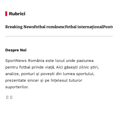
Rubrici
Breaking News
Fotbal românesc
Fotbal internațional
Pontul 
Despre Noi
SportNews România este locul unde pasiunea
pentru fotbal prinde viață. Aici găsești zilnic știri,
analize, ponturi și povești din lumea sportului,
prezentate sincer și pe înțelesul tuturor
suporterilor.
Legal
Top Categorii