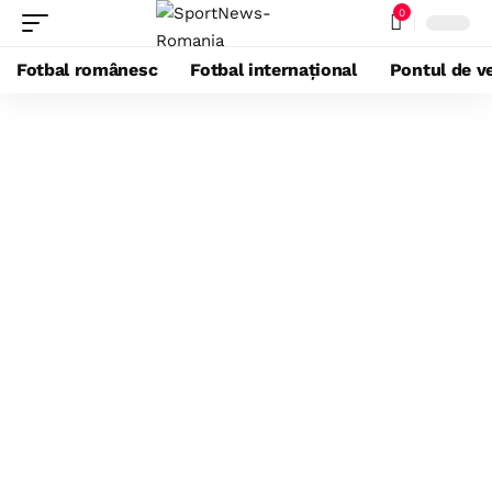
0
Fotbal românesc
Fotbal internațional
Pontul de ve