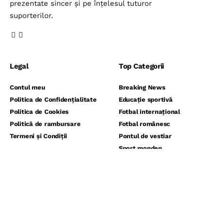
prezentate sincer și pe înțelesul tuturor
suporterilor.
Legal
Top Categorii
Contul meu
Breaking News
Politica de Confidențialitate
Educație sportivă
Politica de Cookies
Fotbal internațional
Politică de rambursare
Fotbal românesc
Termeni și Condiții
Pontul de vestiar
Sport monden
⬇️ Abonează-te la noi pentru analize
gratuite ⬇️