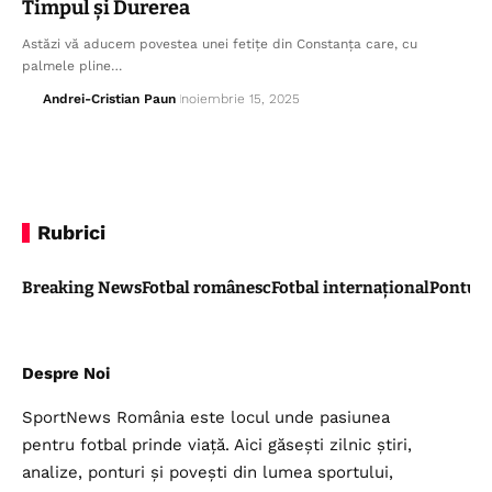
Timpul și Durerea
Astăzi vă aducem povestea unei fetițe din Constanța care, cu
palmele pline…
Andrei-Cristian Paun
noiembrie 15, 2025
Rubrici
Breaking News
Fotbal românesc
Fotbal internațional
Pontul 
Despre Noi
SportNews România este locul unde pasiunea
pentru fotbal prinde viață. Aici găsești zilnic știri,
analize, ponturi și povești din lumea sportului,