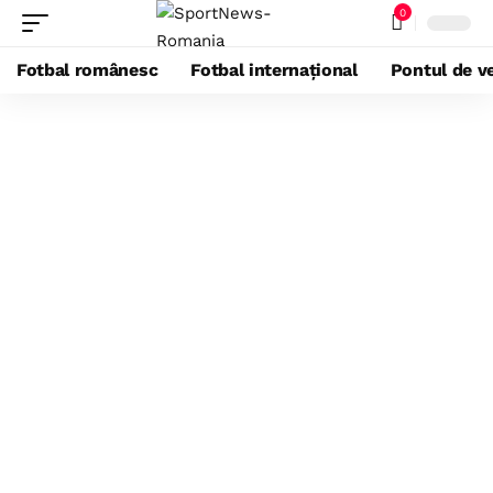
0
Fotbal românesc
Fotbal internațional
Pontul de ve