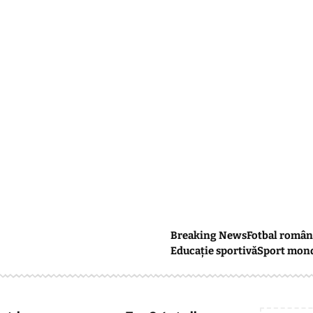
Breaking News
Fotbal român
Educație sportivă
Sport mon