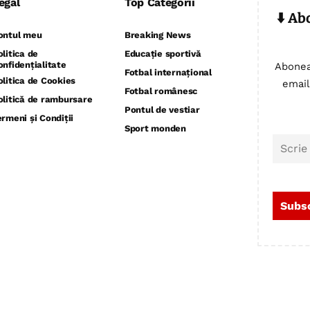
egal
Top Categorii
⬇️ Ab
ontul meu
Breaking News
olitica de
Educație sportivă
onfidențialitate
Abonea
Fotbal internațional
olitica de Cookies
email
Fotbal românesc
olitică de rambursare
Pontul de vestiar
ermeni și Condiții
Sport monden