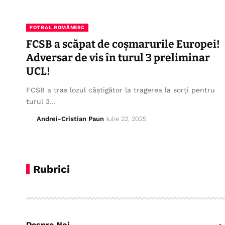
FOTBAL ROMÂNESC
FCSB a scăpat de coșmarurile Europei!
Adversar de vis în turul 3 preliminar
UCL!
FCSB a tras lozul câștigător la tragerea la sorți pentru
turul 3…
Andrei-Cristian Paun
iulie 22, 2025
Rubrici
Despre Noi