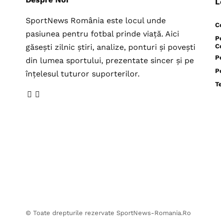
L
SportNews România este locul unde
C
pasiunea pentru fotbal prinde viață. Aici
P
găsești zilnic știri, analize, ponturi și povești
C
P
din lumea sportului, prezentate sincer și pe
P
înțelesul tuturor suporterilor.
T
© Toate drepturile rezervate SportNews-Romania.Ro