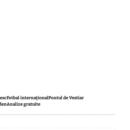
esc
Fotbal internațional
Pontul de Vestiar
den
Analize gratuite