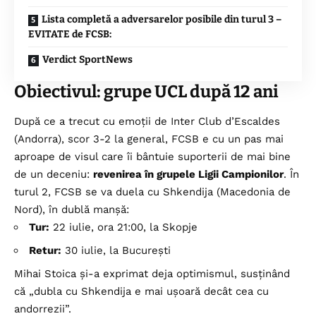
Lista completă a adversarelor posibile din turul 3 –
EVITATE de FCSB:
Verdict SportNews
Obiectivul: grupe UCL după 12 ani
După ce a trecut cu emoții de Inter Club d’Escaldes
(Andorra), scor 3-2 la general, FCSB e cu un pas mai
aproape de visul care îi bântuie suporterii de mai bine
de un deceniu:
revenirea în grupele Ligii Campionilor
. În
turul 2, FCSB se va duela cu Shkendija (Macedonia de
Nord), în dublă manșă:
Tur:
22 iulie, ora 21:00, la Skopje
Retur:
30 iulie, la București
Mihai Stoica și-a exprimat deja optimismul, susținând
că „dubla cu Shkendija e mai ușoară decât cea cu
andorrezii”.