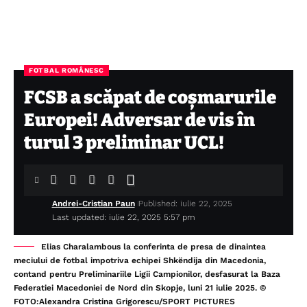
FOTBAL ROMÂNESC
FCSB a scăpat de coșmarurile
Europei! Adversar de vis în
turul 3 preliminar UCL!
Andrei-Cristian Paun
Published: iulie 22, 2025
Last updated: iulie 22, 2025 5:57 pm
Elias Charalambous la conferinta de presa de dinaintea
meciului de fotbal impotriva echipei Shkëndija din Macedonia,
contand pentru Preliminariile Ligii Campionilor, desfasurat la Baza
Federatiei Macedoniei de Nord din Skopje, luni 21 iulie 2025. ©
FOTO:Alexandra Cristina Grigorescu/SPORT PICTURES