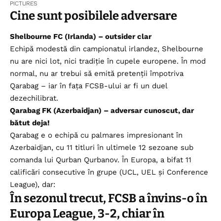
PICTURES
Cine sunt posibilele adversare
Shelbourne FC (Irlanda) – outsider clar
Echipă modestă din campionatul irlandez, Shelbourne
nu are nici lot, nici tradiție în cupele europene. În mod
normal, nu ar trebui să emită pretenții împotriva
Qarabag – iar în fața FCSB-ului ar fi un duel
dezechilibrat.
Qarabag FK (Azerbaidjan) – adversar cunoscut, dar
bătut deja!
Qarabag e o echipă cu palmares impresionant în
Azerbaidjan, cu 11 titluri în ultimele 12 sezoane sub
comanda lui Qurban Qurbanov. În Europa, a bifat 11
calificări consecutive în grupe (UCL, UEL și Conference
League), dar:
În sezonul trecut, FCSB a învins-o în
Europa League, 3-2, chiar în