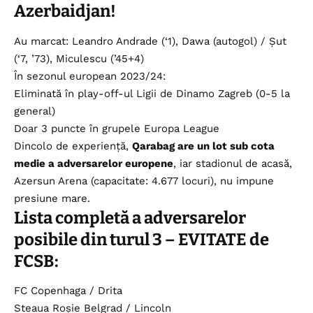
Azerbaidjan!
Au marcat: Leandro Andrade (‘1), Dawa (autogol) / Șut
(‘7, ’73), Miculescu (’45+4)
În sezonul european 2023/24:
Eliminată în play-off-ul Ligii de Dinamo Zagreb (0-5 la
general)
Doar 3 puncte în grupele Europa League
Dincolo de experiență,
Qarabag are un lot sub cota
medie a adversarelor europene
, iar stadionul de acasă,
Azersun Arena (capacitate: 4.677 locuri), nu impune
presiune mare.
Lista completă a adversarelor
posibile din turul 3 – EVITATE de
FCSB:
FC Copenhaga / Drita
Steaua Roșie Belgrad / Lincoln