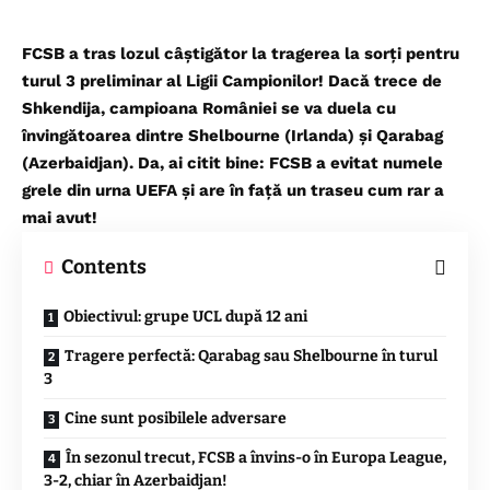
FCSB a tras lozul câștigător la tragerea la sorți pentru
turul 3 preliminar al Ligii Campionilor! Dacă trece de
Shkendija, campioana României se va duela cu
învingătoarea dintre Shelbourne (Irlanda) și Qarabag
(Azerbaidjan). Da, ai citit bine: FCSB a evitat numele
grele din urna UEFA și are în față un traseu cum rar a
mai avut!
Contents
Obiectivul: grupe UCL după 12 ani
Tragere perfectă: Qarabag sau Shelbourne în turul
3
Cine sunt posibilele adversare
În sezonul trecut, FCSB a învins-o în Europa League,
3-2, chiar în Azerbaidjan!