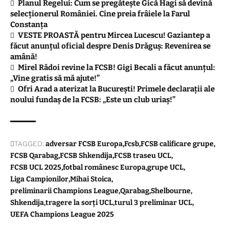
Planul Regelui: Cum se pregătește Gică Hagi să devină
selecționerul României. Cine preia frâiele la Farul
Constanța
VESTE PROASTĂ pentru Mircea Lucescu! Gaziantep a
făcut anunțul oficial despre Denis Drăguș: Revenirea se
amână!
Mirel Rădoi revine la FCSB! Gigi Becali a făcut anunțul:
„Vine gratis să mă ajute!”
Ofri Arad a aterizat la București! Primele declarații ale
noului fundaș de la FCSB: „Este un club uriaș!”
TAGGED:
adversar FCSB Europa
Fcsb
FCSB calificare grupe
FCSB Qarabag
FCSB Shkendija
FCSB traseu UCL
FCSB UCL 2025
fotbal românesc Europa
grupe UCL
Liga Campionilor
Mihai Stoica
preliminarii Champions League
Qarabag
Shelbourne
Shkendija
tragere la sorți UCL
turul 3 preliminar UCL
UEFA Champions League 2025