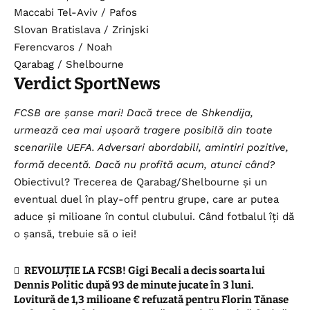
Maccabi Tel-Aviv / Pafos
Slovan Bratislava / Zrinjski
Ferencvaros / Noah
Qarabag / Shelbourne
Verdict SportNews
FCSB are șanse mari! Dacă trece de Shkendija,
urmează cea mai ușoară tragere posibilă din toate
scenariile UEFA. Adversari abordabili, amintiri pozitive,
formă decentă. Dacă nu profită acum, atunci când?
Obiectivul? Trecerea de Qarabag/Shelbourne și un
eventual duel în play-off pentru grupe, care ar putea
aduce și milioane în contul clubului. Când fotbalul îți dă
o șansă, trebuie să o iei!
REVOLUȚIE LA FCSB! Gigi Becali a decis soarta lui
Dennis Politic după 93 de minute jucate în 3 luni.
Lovitură de 1,3 milioane € refuzată pentru Florin Tănase