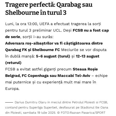
Tragere perfectă: Qarabag sau
Shelbourne în turul 3
Luni, la ora 13:00, UEFA a efectuat tragerea la sorți
pentru turul 3 preliminar UCL. Deși
FCSB nu a fost cap
de serie
, sorții i-au surâs:
Adversara roș-albaștrilor va fi câștigătoarea dintre
Qarabag FK și Shelbourne FC
Meciurile se vor disputa
în dublă manșă:
5-6 august (turul)
și
12-13 august
(returul)
FCSB a evitat astfel giganți precum
Steaua Roșie
Belgrad, FC Copenhaga sau Maccabi Tel-Aviv
– echipe
mai puternice și cu experiență mult mai mare în
Europa.
Darius Dumitru Olaru in meciul dintre Petrolul Ploiesti si FCSB,
contand pentru Superliga Superbet, desfasurat pe Stadionul Ilie Oana
din Ploiesti, sambata 19 iulie 2025. © FOTO:Razvan Pasarica/SPORT