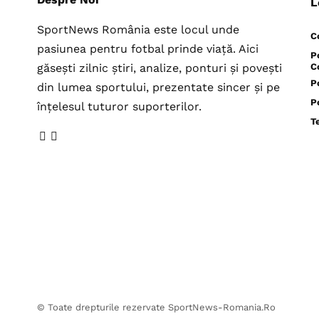
L
SportNews România este locul unde
C
pasiunea pentru fotbal prinde viață. Aici
P
găsești zilnic știri, analize, ponturi și povești
C
P
din lumea sportului, prezentate sincer și pe
P
înțelesul tuturor suporterilor.
T
© Toate drepturile rezervate SportNews-Romania.Ro