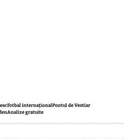
esc
Fotbal internațional
Pontul de Vestiar
den
Analize gratuite