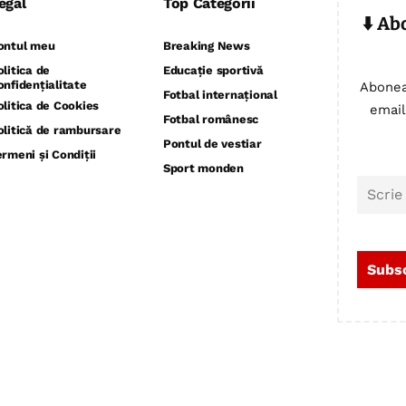
egal
Top Categorii
⬇️ Ab
ontul meu
Breaking News
olitica de
Educație sportivă
onfidențialitate
Abonea
Fotbal internațional
olitica de Cookies
email
Fotbal românesc
olitică de rambursare
Pontul de vestiar
ermeni și Condiții
Sport monden