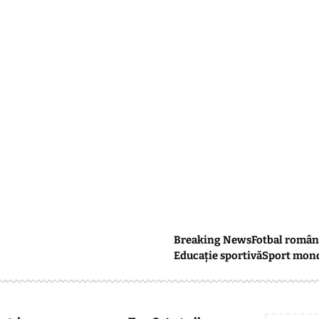
Breaking News
Fotbal român
Educație sportivă
Sport mon