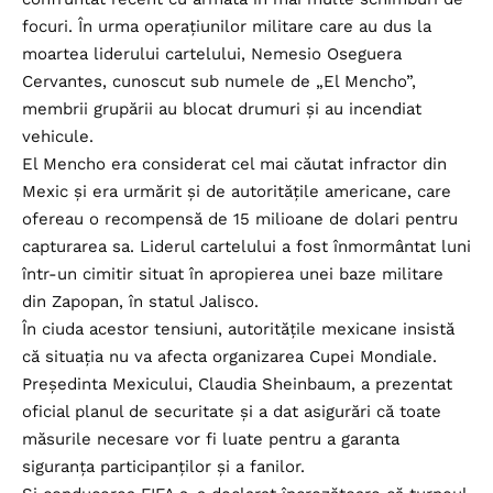
focuri. În urma operațiunilor militare care au dus la
moartea liderului cartelului, Nemesio Oseguera
Cervantes, cunoscut sub numele de „El Mencho”,
membrii grupării au blocat drumuri și au incendiat
vehicule.
El Mencho era considerat cel mai căutat infractor din
Mexic și era urmărit și de autoritățile americane, care
ofereau o recompensă de 15 milioane de dolari pentru
capturarea sa. Liderul cartelului a fost înmormântat luni
într-un cimitir situat în apropierea unei baze militare
din Zapopan, în statul Jalisco.
În ciuda acestor tensiuni, autoritățile mexicane insistă
că situația nu va afecta organizarea Cupei Mondiale.
Președinta Mexicului, Claudia Sheinbaum, a prezentat
oficial planul de securitate și a dat asigurări că toate
măsurile necesare vor fi luate pentru a garanta
siguranța participanților și a fanilor.