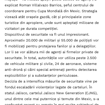
explicat Roman Villalvazo Barrios, șeful centrului de
coordonare pentru Cupa Mondială din Mexic. Strategia
vizează atât orașele gazdă, cât și principalele zone
turistice din apropiere, unde sunt așteptați milioane de
vizitatori pe durata competiției.
Dispozitivul de securitate va fi unul impresionant.
Aproximativ 20.000 de militari și 55.000 de polițiști vor
fi mobilizați pentru protejarea fanilor și a delegațiilor.
Lor li se vor alătura mii de agenți ai firmelor private de
securitate. În total, autoritățile vor utiliza peste 2.500
de vehicule militare și civile, 24 de aeronave, sisteme
anti-dronă și câini special antrenați pentru detectarea
explozibililor și a substanțelor periculoase.
Decizia de a intensifica măsurile de securitate vine pe
fondul escaladării violențelor legate de carteluri. În
statul Jalisco, cartelul Jalisco New Generation (CJNG),
unul dintre cele mai puternice și temute din Mexic, s-a
confruntat recent cu armata în mai multe schimburi de