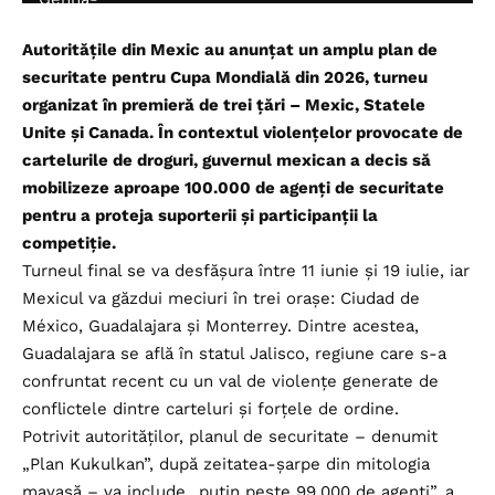
Autoritățile din Mexic au anunțat un amplu plan de
securitate pentru Cupa Mondială din 2026, turneu
organizat în premieră de trei țări – Mexic, Statele
Unite și Canada. În contextul violențelor provocate de
cartelurile de droguri, guvernul mexican a decis să
mobilizeze aproape 100.000 de agenți de securitate
pentru a proteja suporterii și participanții la
competiție.
Turneul final se va desfășura între 11 iunie și 19 iulie, iar
Mexicul va găzdui meciuri în trei orașe: Ciudad de
México, Guadalajara și Monterrey. Dintre acestea,
Guadalajara se află în statul Jalisco, regiune care s-a
confruntat recent cu un val de violențe generate de
conflictele dintre carteluri și forțele de ordine.
Potrivit autorităților, planul de securitate – denumit
„Plan Kukulkan”, după zeitatea-șarpe din mitologia
mayașă – va include „puțin peste 99.000 de agenți”, a