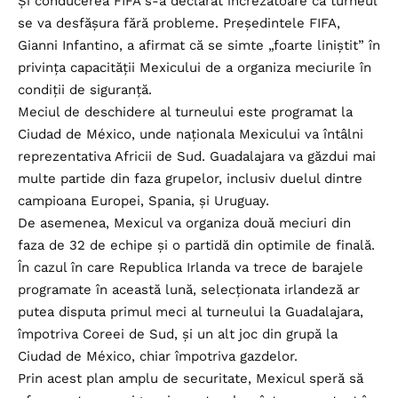
Și conducerea FIFA s-a declarat încrezătoare că turneul
se va desfășura fără probleme. Președintele FIFA,
Gianni Infantino, a afirmat că se simte „foarte liniștit” în
privința capacității Mexicului de a organiza meciurile în
condiții de siguranță.
Meciul de deschidere al turneului este programat la
Ciudad de México, unde naționala Mexicului va întâlni
reprezentativa Africii de Sud. Guadalajara va găzdui mai
multe partide din faza grupelor, inclusiv duelul dintre
campioana Europei, Spania, și Uruguay.
De asemenea, Mexicul va organiza două meciuri din
faza de 32 de echipe și o partidă din optimile de finală.
În cazul în care Republica Irlanda va trece de barajele
programate în această lună, selecționata irlandeză ar
putea disputa primul meci al turneului la Guadalajara,
împotriva Coreei de Sud, și un alt joc din grupă la
Ciudad de México, chiar împotriva gazdelor.
Prin acest plan amplu de securitate, Mexicul speră să