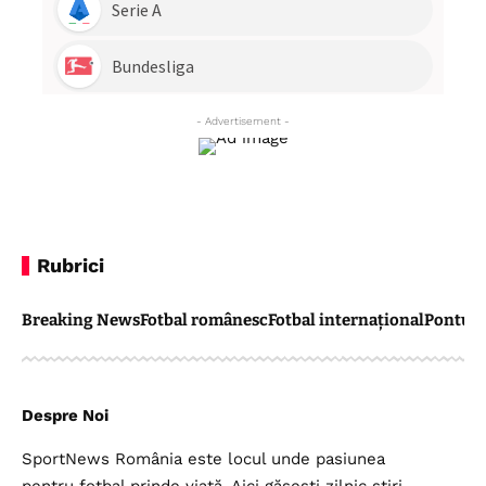
- Advertisement -
Rubrici
Breaking News
Fotbal românesc
Fotbal internațional
Pontul 
Despre Noi
SportNews România este locul unde pasiunea