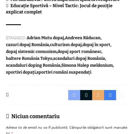
Educație Sportivă – Nivel Tactic: Jocul de poziție
explicat complet
TAGGED:
Adrian Mutu dopaj
Andreea Răducan
cazuri dopaj România
culturism dopaj
dopaj în sport
dopaj sistemic comunism
dopaj sport românesc
haltere România Tokyo
scandaluri dopaj România
scandaluri doping România
Simona Halep meldonium
sportivi dopați
sportivi români suspendați
Niciun comentariu
Adresa ta de email nu va fi publicată.
Câmpurile obligatorii sunt marcate
cu
*