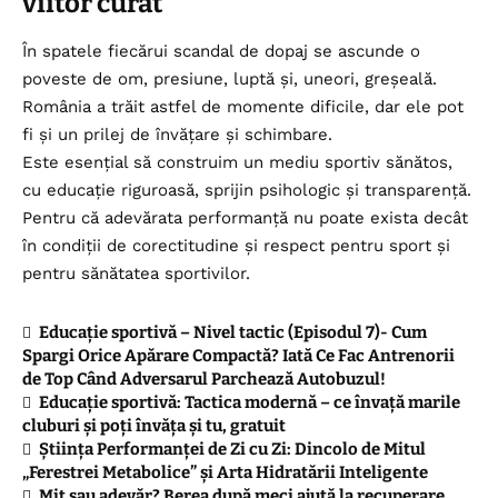
viitor curat
În spatele fiecărui scandal de dopaj se ascunde o
poveste de om, presiune, luptă și, uneori, greșeală.
România a trăit astfel de momente dificile, dar ele pot
fi și un prilej de învățare și schimbare.
Este esențial să construim un mediu sportiv sănătos,
cu educație riguroasă, sprijin psihologic și transparență.
Pentru că adevărata performanță nu poate exista decât
în condiții de corectitudine și respect pentru sport și
pentru sănătatea sportivilor.
Educație sportivă – Nivel tactic (Episodul 7)- Cum
Spargi Orice Apărare Compactă? Iată Ce Fac Antrenorii
de Top Când Adversarul Parchează Autobuzul!
Educație sportivă: Tactica modernă – ce învață marile
cluburi și poți învăța și tu, gratuit
Știința Performanței de Zi cu Zi: Dincolo de Mitul
„Ferestrei Metabolice” și Arta Hidratării Inteligente
Mit sau adevăr? Berea după meci ajută la recuperare