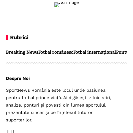
Rubrici
Breaking News
Fotbal românesc
Fotbal internațional
Pontul 
Despre Noi
SportNews România este locul unde pasiunea
pentru fotbal prinde viață. Aici găsești zilnic știri,
analize, ponturi și povești din lumea sportului,
prezentate sincer și pe înțelesul tuturor
suporterilor.