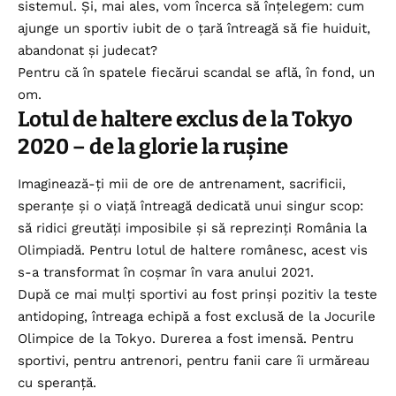
sistemul. Și, mai ales, vom încerca să înțelegem: cum
ajunge un sportiv iubit de o țară întreagă să fie huiduit,
abandonat și judecat?
Pentru că în spatele fiecărui scandal se află, în fond, un
om.
Lotul de haltere exclus de la Tokyo
2020 – de la glorie la rușine
Imaginează-ți mii de ore de antrenament, sacrificii,
speranțe și o viață întreagă dedicată unui singur scop:
să ridici greutăți imposibile și să reprezinți România la
Olimpiadă. Pentru lotul de haltere românesc, acest vis
s-a transformat în coșmar în vara anului 2021.
După ce mai mulți sportivi au fost prinși pozitiv la teste
antidoping, întreaga echipă a fost exclusă de la Jocurile
Olimpice de la Tokyo. Durerea a fost imensă. Pentru
sportivi, pentru antrenori, pentru fanii care îi urmăreau
cu speranță.