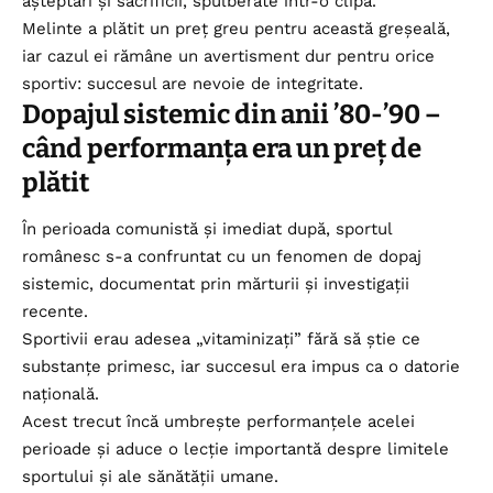
așteptări și sacrificii, spulberate într-o clipă.
Melinte a plătit un preț greu pentru această greșeală,
iar cazul ei rămâne un avertisment dur pentru orice
sportiv: succesul are nevoie de integritate.
Dopajul sistemic din anii ’80-’90 –
când performanța era un preț de
plătit
În perioada comunistă și imediat după, sportul
românesc s-a confruntat cu un fenomen de dopaj
sistemic, documentat prin mărturii și investigații
recente.
Sportivii erau adesea „vitaminizați” fără să știe ce
substanțe primesc, iar succesul era impus ca o datorie
națională.
Acest trecut încă umbrește performanțele acelei
perioade și aduce o lecție importantă despre limitele
sportului și ale sănătății umane.