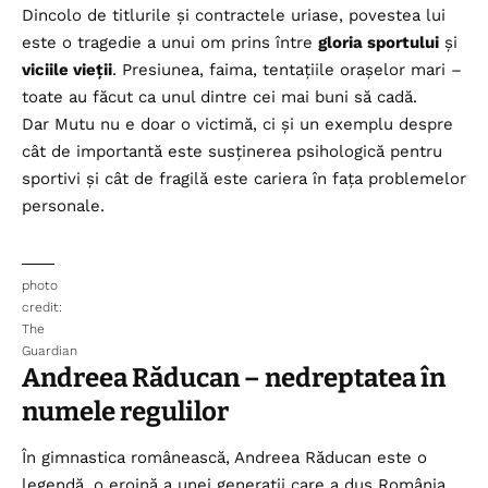
Dincolo de titlurile și contractele uriase, povestea lui
este o tragedie a unui om prins între
gloria sportului
și
viciile vieții
. Presiunea, faima, tentațiile orașelor mari –
toate au făcut ca unul dintre cei mai buni să cadă.
Dar Mutu nu e doar o victimă, ci și un exemplu despre
cât de importantă este susținerea psihologică pentru
sportivi și cât de fragilă este cariera în fața problemelor
personale.
photo
credit:
The
Guardian
Andreea Răducan – nedreptatea în
numele regulilor
În gimnastica românească, Andreea Răducan este o
legendă, o eroină a unei generații care a dus România