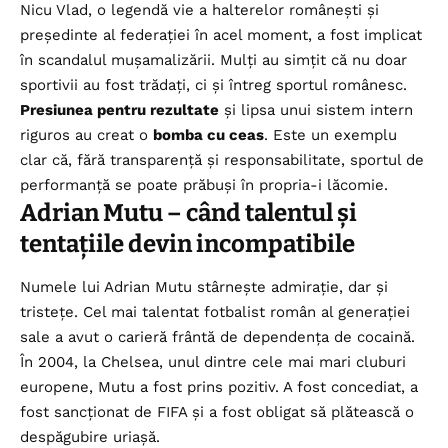
Nicu Vlad, o legendă vie a halterelor românești și
președinte al federației în acel moment, a fost implicat
în scandalul mușamalizării. Mulți au simțit că nu doar
sportivii au fost trădați, ci și întreg sportul românesc.
Presiunea pentru rezultate
și lipsa unui sistem intern
riguros au creat o
bomba cu ceas
. Este un exemplu
clar că, fără transparență și responsabilitate, sportul de
performanță se poate prăbuși în propria-i lăcomie.
Adrian Mutu – când talentul și
tentațiile devin incompatibile
Numele lui Adrian Mutu stârnește admirație, dar și
tristețe. Cel mai talentat fotbalist român al generației
sale a avut o carieră frântă de dependența de cocaină.
În 2004, la Chelsea, unul dintre cele mai mari cluburi
europene, Mutu a fost prins pozitiv. A fost concediat, a
fost sancționat de FIFA și a fost obligat să plătească o
despăgubire uriașă.