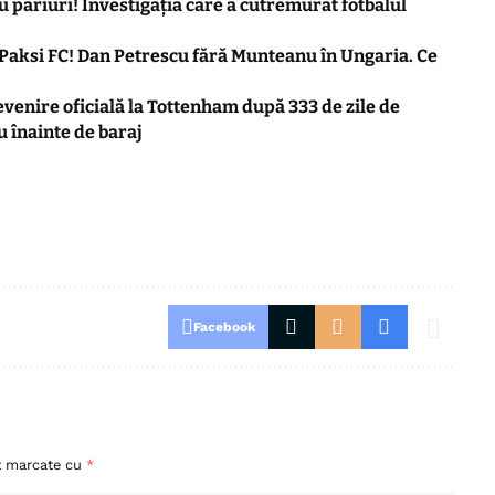
 pariuri! Investigația care a cutremurat fotbalul
Paksi FC! Dan Petrescu fără Munteanu în Ungaria. Ce
evenire oficială la Tottenham după 333 de zile de
u înainte de baraj
Facebook
nt marcate cu
*