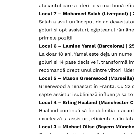
atacantul care a oferit cea mai bună efici
Locul 7 – Mohamed Salah (Liverpool) | 2
Salah a avut un început de an devastator
goluri și opt assisturi, egipteanul rămâne
primele poziții.
Locul 6 – Lamine Yamal (Barcelona) | 25
La doar 18 ani, Yamal este deja un nume 
goluri și 14 pase decisive îl transformă î
recomandă drept unul dintre viitorii lider
Locul 5 – Mason Greenwood (Marseille) |
Greenwood a renăscut în Franța. Cu 22 de 
șapte assisturi subliniază influența sa tot
Locul 4 – Erling Haaland (Manchester Cit
Haaland continuă să fie definiția atacant
excelează la assisturi, eficiența sa în fa
Locul 3 – Michael Olise (Bayern München