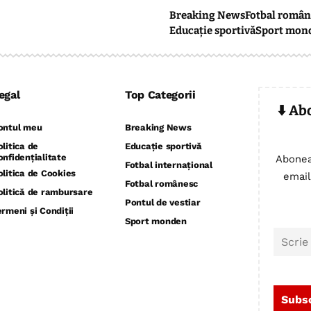
Breaking News
Fotbal român
Educație sportivă
Sport mon
egal
Top Categorii
⬇️ Ab
ontul meu
Breaking News
olitica de
Educație sportivă
onfidențialitate
Abonea
Fotbal internațional
olitica de Cookies
email
Fotbal românesc
olitică de rambursare
Pontul de vestiar
ermeni și Condiții
Sport monden