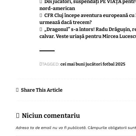
Doi jucători, suspendați PE VIAȚĂ pentru
nord-american
CFR Cluj începe aventura europeană cu 
urmează dacă trecem?
„Dragonul” s-a întors! Radu Drăgușin, r
calvar. Veste uriașă pentru Mircea Lucesc
TAGGED:
cei mai buni jucători fotbal 2025
Share This Article
Niciun comentariu
Adresa ta de email nu va fi publicată.
Câmpurile obligatorii su