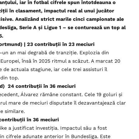
țului, iar în fotbal cifrele spun întotdeauna o
iții în clasament, impactul real al unui jucător
isive. Analizând strict marile cinci campionate ale
sliga, Serie A și Ligue 1 – se conturează un top al
5.
rtmund) | 23 contribuții în 23 meciuri
tr-un an mai degrabă de tranziție. Explozia din
 Europei, însă în 2025 ritmul a scăzut. A marcat 20
 de actuala stagiune, iar cele trei assisturi îl
 din top.
d) 24 contribuții în 36 meciuri
ecedent, Álvarez rămâne constant. Cele 19 goluri și
mărul mare de meciuri disputate îl dezavantajează clar
re similare.
contribuții în 36 meciuri
e a justificat investiția. Impactul său a fost
rin cifrele adunate anterior în Bundesliga. Este