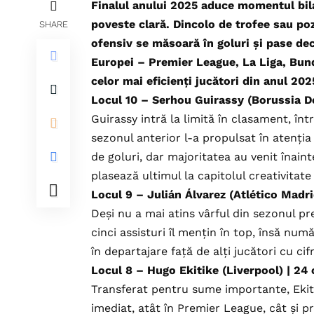
Finalul anului 2025 aduce momentul bilan
poveste clară. Dincolo de trofee sau poz
SHARE
ofensiv se măsoară în goluri și pase dec
Europei – Premier League, La Liga, Bunde
celor mai eficienți jucători din anul 202
Locul 10 – Serhou Guirassy (Borussia Do
Guirassy intră la limită în clasament, în
sezonul anterior l-a propulsat în atenția
de goluri, dar majoritatea au venit înainte
plasează ultimul la capitolul creativitate
Locul 9 – Julián Álvarez (Atlético Madri
Deși nu a mai atins vârful din sezonul pr
cinci assisturi îl mențin în top, însă nu
în departajare față de alți jucători cu cif
Locul 8 – Hugo Ekitike (Liverpool) | 24 
Transferat pentru sume importante, Ekitik
imediat, atât în Premier League, cât și p