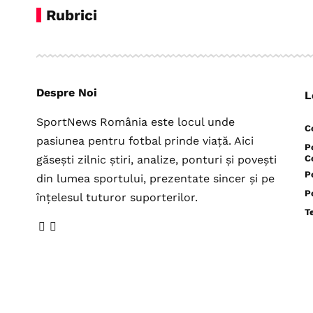
Rubrici
Despre Noi
L
SportNews România este locul unde
C
pasiunea pentru fotbal prinde viață. Aici
P
găsești zilnic știri, analize, ponturi și povești
C
P
din lumea sportului, prezentate sincer și pe
P
înțelesul tuturor suporterilor.
T