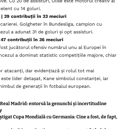
ve. Cu 20 de assisturi, Olise este motorul creativ al
elent cu 14 goluri.
 39 contribuții în 33 meciuri
carierei. Golgheter în Bundesliga, campion cu
ezul a adunat 31 de goluri și opt assisturi.
47 contribuții în 36 meciuri
fost jucătorul ofensiv numărul unu al Europei în
ancezul a dominat statistic competițiile majore, chiar
atacanți, dar evidențiază și rolul tot mai
 este lider detașat, Kane simbolul constanței, iar
mbul de generații în fotbalul european.
Real Madrid: entorsă la genunchi și incertitudine
y
tigat Cupa Mondială cu Germania: Cine a fost, de fapt,