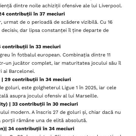
ență dintre noile achiziții ofensive ale lui Liverpool.
4 contribuții în 37 meciuri
, urmat de o perioadă de scădere vizibilă. Cu 16
 decisiv, dar lipsa constanței îl ține departe de
 contribuții în 33 meciuri
greu în fotbalul european. Combinația dintre 11
ntr-un jucător complet, iar maturitatea jocului său îl
i ai Barcelonei.
 29 contribuții în 34 meciuri
goluri, este golgheterul Ligue 1 în 2025, iar cele
ală asupra jocului ofensiv al lui Marseille.
y) | 33 contribuții în 30 meciuri
ului modern. A înscris 27 de goluri și, chiar dacă nu
ța porții rămâne una de elită absolută.
)| 34 contribuții în 34 meciuri