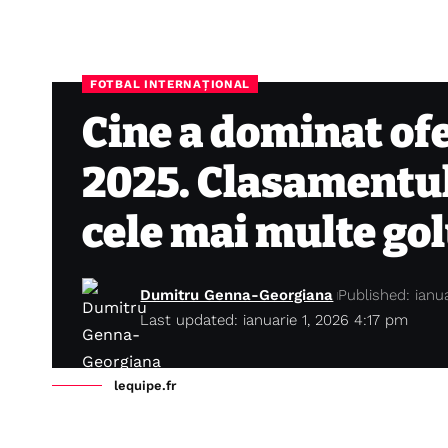
FOTBAL INTERNAȚIONAL
Cine a dominat of
2025. Clasamentul
cele mai multe gol
Dumitru Genna-Georgiana
Published: ianua
Last updated: ianuarie 1, 2026 4:17 pm
lequipe.fr