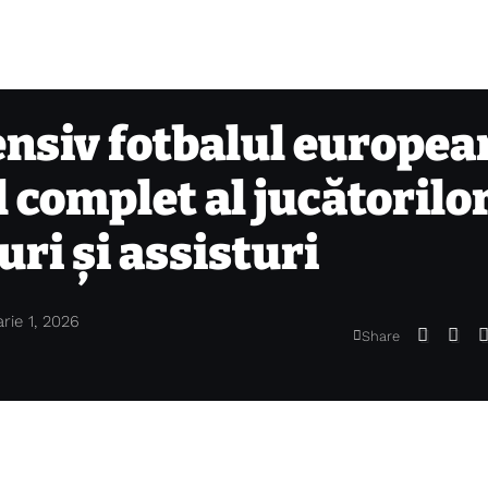
ensiv fotbalul europea
 complet al jucătorilo
uri și assisturi
rie 1, 2026
Share