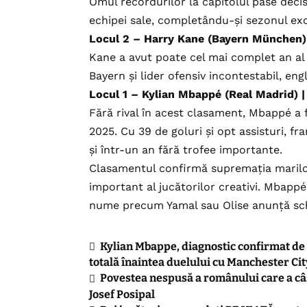
Omul recordurilor la capitolul pase decisi
echipei sale, completându-și sezonul exc
Locul 2 – Harry Kane (Bayern München) |
Kane a avut poate cel mai complet an al 
Bayern și lider ofensiv incontestabil, engl
Locul 1 – Kylian Mbappé (Real Madrid) | 
Fără rival în acest clasament, Mbappé a 
2025. Cu 39 de goluri și opt assisturi, fr
și într-un an fără trofee importante.
Clasamentul confirmă supremația marilor 
important al jucătorilor creativi. Mbappé
nume precum Yamal sau Olise anunță schi
Kylian Mbappe, diagnostic confirmat de 
totală înaintea duelului cu Manchester Cit
Povestea nespusă a românului care a câș
Josef Posipal