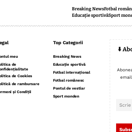
Breaking News
Fotbal român
Educație sportivă
Sport mon
egal
Top Categorii
⬇️ Ab
ontul meu
Breaking News
olitica de
Educație sportivă
onfidențialitate
Abonea
Fotbal internațional
olitica de Cookies
email
Fotbal românesc
olitică de rambursare
Pontul de vestiar
ermeni și Condiții
Sport monden