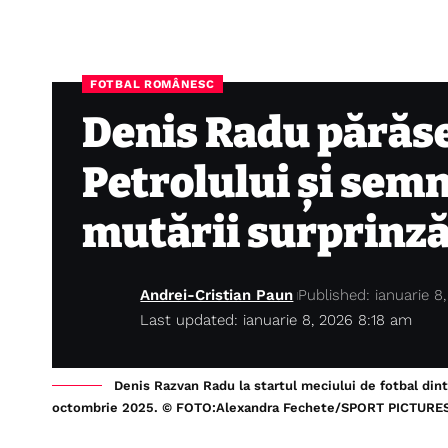
FOTBAL ROMÂNESC
Denis Radu părăs
Petrolului și semn
mutării surprinz
Andrei-Cristian Paun
Published: ianuarie 8
Last updated: ianuarie 8, 2026 8:18 am
Denis Razvan Radu la startul meciului de fotbal din
octombrie 2025. © FOTO:Alexandra Fechete/SPORT PICTURE