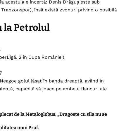
ia acestuia e incertă: Denis Drăguș este sub
rabzonspor), însă există zvonuri privind o posibilă
 la Petrolul
l
SuperLigă, 2 în Cupa României)
7
eagoe golul lăsat în banda dreaptă, având în
alentă, capabilă să joace pe ambele flancuri ale
ecat de la Metaloglobus: „Dragoste cu sila nu se
alitatea unui Praf.