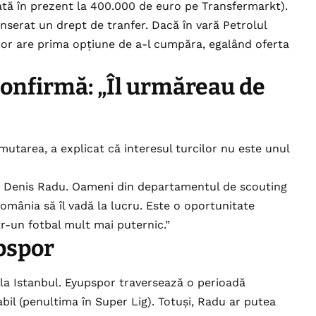
luată în prezent la 400.000 de euro pe Transfermarkt).
 inserat un drept de tranfer. Dacă în vară Petrolul
por are prima opțiune de a-l cumpăra, egalând oferta
confirmă: „Îl urmăreau de
 mutarea, a explicat că interesul turcilor nu este unul
e Denis Radu. Oameni din departamentul de scouting
 România să îl vadă la lucru. Este o oportunitate
tr-un fotbal mult mai puternic.”
upspor
la Istanbul. Eyupspor traversează o perioadă
bil (penultima în Super Lig). Totuși, Radu ar putea