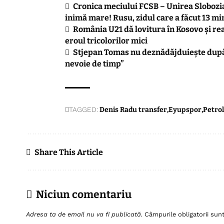
Cronica meciului FCSB – Unirea Slobozia
inimă mare! Rusu, zidul care a făcut 13 mi
România U21 dă lovitura în Kosovo și r
eroul tricolorilor mici
Stjepan Tomas nu deznădăjduiește după 
nevoie de timp”
TAGGED:
Denis Radu transfer
Eyupspor
Petrol
Share This Article
Niciun comentariu
Adresa ta de email nu va fi publicată.
Câmpurile obligatorii su