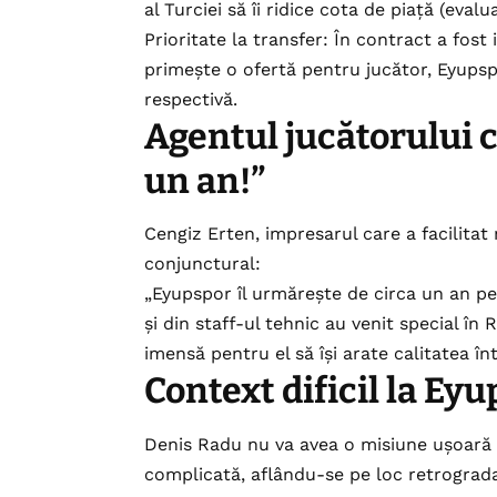
al Turciei să îi ridice cota de piață (eva
Prioritate la transfer: În contract a fost
primește o ofertă pentru jucător, Eyups
respectivă.
Agentul jucătorului 
un an!”
Cengiz Erten, impresarul care a facilitat
conjunctural:
„Eyupspor îl urmărește de circa un an p
și din staff-ul tehnic au venit special în
imensă pentru el să își arate calitatea în
Context dificil la Ey
Denis Radu nu va avea o misiune ușoară 
complicată, aflându-se pe loc retrograda