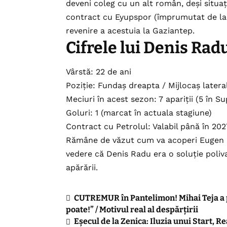
deveni coleg cu un alt român, deși situaț
contract cu Eyupspor (împrumutat de la T
revenire a acestuia la Gaziantep.
Cifrele lui Denis Radu
Vârstă: 22 de ani
Poziție: Fundaș dreapta / Mijlocaș latera
Meciuri în acest sezon: 7 apariții (5 în 
Goluri: 1 (marcat în actuala stagiune)
Contract cu Petrolul: Valabil până în 202
Rămâne de văzut cum va acoperi Eugen N
vedere că Denis Radu era o soluție poliv
apărării.
CUTREMUR în Pantelimon! Mihai Teja a pl
poate!” / Motivul real al despărțirii
Eșecul de la Zenica: Iluzia unui Start, Re