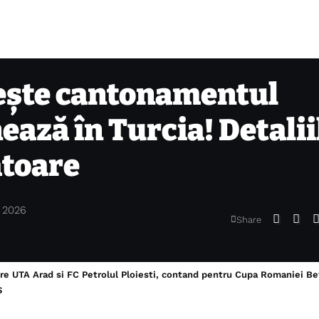
ește cantonamentul
ează în Turcia! Detalii
ătoare
, 2026
Share
tre UTA Arad si FC Petrolul Ploiesti, contand pentru Cupa Romaniei B
S