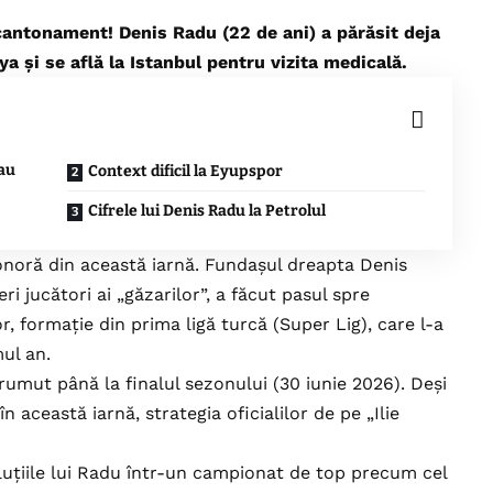
 cantonament! Denis Radu (22 de ani) a părăsit deja
 și se află la Istanbul pentru vizita medicală.
eau
Context dificil la Eyupspor
Cifrele lui Denis Radu la Petrolul
sonoră din această iarnă. Fundașul dreapta Denis
ri jucători ai „găzarilor”, a făcut pasul spre
, formație din prima ligă turcă (Super Lig), care l-a
ul an.
umut până la finalul sezonului (30 iunie 2026). Deși
 această iarnă, strategia oficialilor de pe „Ilie
oluțiile lui Radu într-un campionat de top precum cel