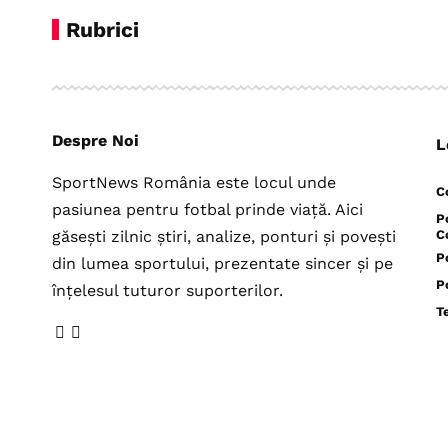
Rubrici
Despre Noi
L
SportNews România este locul unde
C
pasiunea pentru fotbal prinde viață. Aici
P
găsești zilnic știri, analize, ponturi și povești
C
P
din lumea sportului, prezentate sincer și pe
P
înțelesul tuturor suporterilor.
T