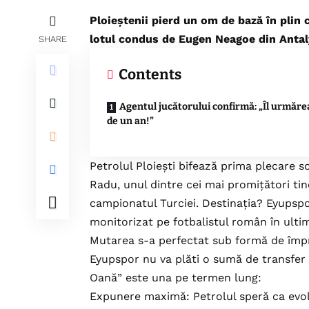
Ploieștenii pierd un om de bază în plin
lotul condus de Eugen Neagoe din Antalya
SHARE
Contents
Agentul jucătorului confirmă: „Îl urmăr
de un an!”
Petrolul Ploiești bifează prima plecare 
Radu, unul dintre cei mai promițători tine
campionatul Turciei. Destinația? Eyupspor
monitorizat pe fotbalistul român în ultim
Mutarea s-a perfectat sub formă de împr
Eyupspor nu va plăti o sumă de transfer în
Oană” este una pe termen lung:
Expunere maximă
: Petrolul speră ca ev