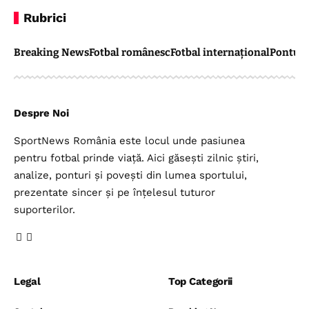
Rubrici
Breaking News
Fotbal românesc
Fotbal internațional
Pontul 
Despre Noi
SportNews România este locul unde pasiunea
pentru fotbal prinde viață. Aici găsești zilnic știri,
analize, ponturi și povești din lumea sportului,
prezentate sincer și pe înțelesul tuturor
suporterilor.
Legal
Top Categorii