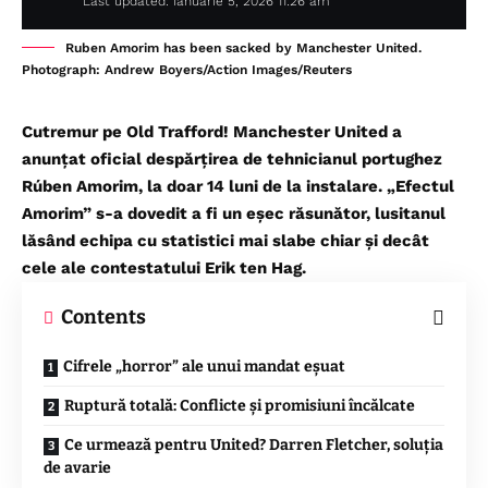
Last updated: ianuarie 5, 2026 11:26 am
Ruben Amorim has been sacked by Manchester United.
Photograph: Andrew Boyers/Action Images/Reuters
Cutremur pe Old Trafford! Manchester United a
anunțat oficial despărțirea de tehnicianul portughez
Rúben Amorim, la doar 14 luni de la instalare. „Efectul
Amorim” s-a dovedit a fi un eșec răsunător, lusitanul
lăsând echipa cu statistici mai slabe chiar și decât
cele ale contestatului Erik ten Hag.
Contents
Cifrele „horror” ale unui mandat eșuat
Ruptură totală: Conflicte și promisiuni încălcate
Ce urmează pentru United? Darren Fletcher, soluția
de avarie