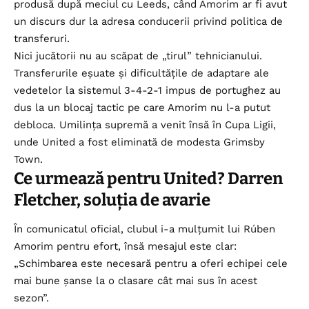
produsă după meciul cu Leeds, când Amorim ar fi avut
un discurs dur la adresa conducerii privind politica de
transferuri.
Nici jucătorii nu au scăpat de „tirul” tehnicianului.
Transferurile eșuate și dificultățile de adaptare ale
vedetelor la sistemul 3-4-2-1 impus de portughez au
dus la un blocaj tactic pe care Amorim nu l-a putut
debloca. Umilința supremă a venit însă în Cupa Ligii,
unde United a fost eliminată de modesta Grimsby
Town.
Ce urmează pentru United? Darren
Fletcher, soluția de avarie
În comunicatul oficial, clubul i-a mulțumit lui Rúben
Amorim pentru efort, însă mesajul este clar:
„Schimbarea este necesară pentru a oferi echipei cele
mai bune șanse la o clasare cât mai sus în acest
sezon”.