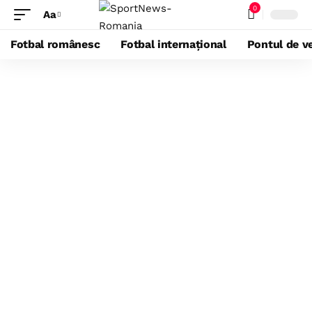
0
Aa
Fotbal românesc
Fotbal internațional
Pontul de ve