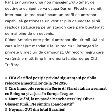
Până la numirea unui nou manager „full-time”, de
destinele echipei se va ocupa Darren Fletcher, numit
interimar. United caută acum un profil de antrenor
capabil să gestioneze un vestiar plin de vedete și să
readucă strălucirea pe un stadion care pare blestemat
de mai bine de un deceniu.
Rúben Amorim este primul antrenor din ultimii 103 ani
care a început mandatul la United cu 5 înfrângeri în
primele 8 meciuri de campionat. Un record negru care
va rămâne mult timp în memoria fanilor de pe Old
Trafford.
FIFA clarifică poziția privind siguranța și posibila
relocare a meciurilor de la CM 2026
Ciro Immobile revine în Serie A! Starul italian a semnat
cu Bologna și va juca în Europa League
Marc Guéhi, la un pas de Manchester City! Oliver
Glasner tună: „Ne simțim abandonați!”
Neymar, OUT din lotul Braziliei!