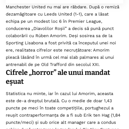
Manchester United nu mai are răbdare. După o remiză
dezamăgitoare cu Leeds United (1-1), care a lăsat
echipa pe un modest loc 6 în Premier League,
conducerea „Diavolilor Roșii” a decis să pună punct
colaborării cu Rúben Amorim. Deși sosirea sa de la
Sporting Lisabona a fost privită ca începutul unei noi
ere, realitatea cifrelor este necruțătoare: Amorim
pleacă lăsând în urmă cel mai slab palmares al unui
antrenabil de pe Old Trafford din secolul XXI.
Cifrele „horror” ale unui mandat
eșuat
Statistica nu minte, iar în cazul lui Amorim, aceasta
este de-a dreptul brutală. Cu o medie de doar 1,43
puncte pe meci în toate competițiile, portughezul a
reușit contraperformanța de a fi sub Erik ten Hag (1,84
puncte/meci) și sub orice alt manager care a condus