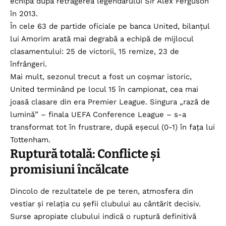
echipa după retragerea legendarului Sir Alex Ferguson
în 2013.
În cele 63 de partide oficiale pe banca United, bilanțul
lui Amorim arată mai degrabă a echipă de mijlocul
clasamentului: 25 de victorii, 15 remize, 23 de
înfrângeri.
Mai mult, sezonul trecut a fost un coșmar istoric,
United terminând pe locul 15 în campionat, cea mai
joasă clasare din era Premier League. Singura „rază de
lumină” – finala UEFA Conference League – s-a
transformat tot în frustrare, după eșecul (0-1) în fața lui
Tottenham.
Ruptură totală: Conflicte și
promisiuni încălcate
Dincolo de rezultatele de pe teren, atmosfera din
vestiar și relația cu șefii clubului au cântărit decisiv.
Surse apropiate clubului indică o ruptură definitivă