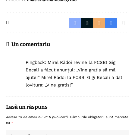
Un comentariu
Pingback:
Mirel Rădoi revine la FCSB! Gigi
Becali a făcut anunțul: „Vine gratis să mă
ajute!” Mirel Rădoi la FCSB! Gigi Becali a dat
lovitura: „Vine gratis!”
Lasă un răspuns
Adresa ta de email nu va fi publicată.
Câmpurile obligatorii sunt marcate
cu
*