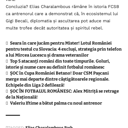
Concluzia? Elias Charalambous rămâne în istoria FCSB
ca antrenorul care a demonstrat că, în ecosistemul lui
Gigi Becali, diplomatia și ascultarea pot aduce mai
multe trofee decât autoritatea și spiritul rebel.
Seara în care jucăm pentru Mister! Lotul României
pentru testul cu Slovacia: 4 excluși, strategia prin telefon
a lui Mircea Lucescu și drama veteranilor
Top 5 atacanți români din toate timpurile. Goluri,
istorie și nume care au definit fotbalul românesc
ȘOC în Cupa României Betano! Doar CSM Pașcani
merge mai departe dintre câștigătoarele regionale.
Echipele din Liga 2 defilează!
ȘOC ÎN FOTBALUL ROMÂNESC: Alex Mitriță se retrage
de la Națională!
Valeriu Iftime a bătut palma cu noul antrenor
TAGGED:
Elias Charalambous
Fcsb