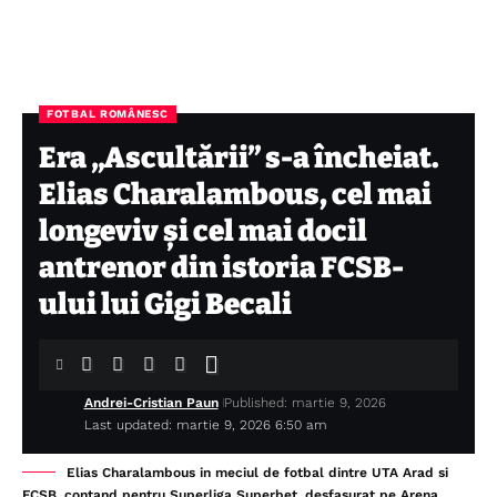
FOTBAL ROMÂNESC
Era „Ascultării” s-a încheiat.
Elias Charalambous, cel mai
longeviv și cel mai docil
antrenor din istoria FCSB-
ului lui Gigi Becali
Andrei-Cristian Paun
Published: martie 9, 2026
Last updated: martie 9, 2026 6:50 am
Elias Charalambous in meciul de fotbal dintre UTA Arad si
FCSB, contand pentru Superliga Superbet, desfasurat pe Arena