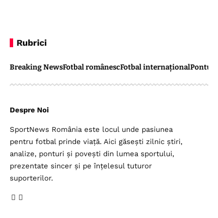
Rubrici
Breaking News
Fotbal românesc
Fotbal internațional
Pontul 
Despre Noi
SportNews România este locul unde pasiunea
pentru fotbal prinde viață. Aici găsești zilnic știri,
analize, ponturi și povești din lumea sportului,
prezentate sincer și pe înțelesul tuturor
suporterilor.