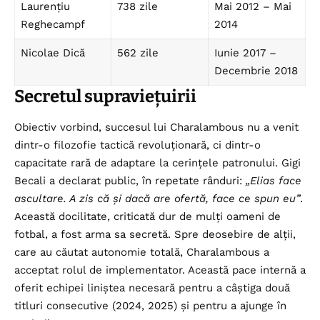
Laurențiu
738 zile
Mai 2012 – Mai
Reghecampf
2014
Nicolae Dică
562 zile
Iunie 2017 –
Decembrie 2018
Secretul supraviețuirii
Obiectiv vorbind, succesul lui Charalambous nu a venit
dintr-o filozofie tactică revoluționară, ci dintr-o
capacitate rară de adaptare la cerințele patronului. Gigi
Becali a declarat public, în repetate rânduri:
„Elias face
ascultare. A zis că și dacă are ofertă, face ce spun eu”
.
Această docilitate, criticată dur de mulți oameni de
fotbal, a fost arma sa secretă. Spre deosebire de alții,
care au căutat autonomie totală, Charalambous a
acceptat rolul de implementator. Această pace internă a
oferit echipei liniștea necesară pentru a câștiga două
titluri consecutive (2024, 2025) și pentru a ajunge în