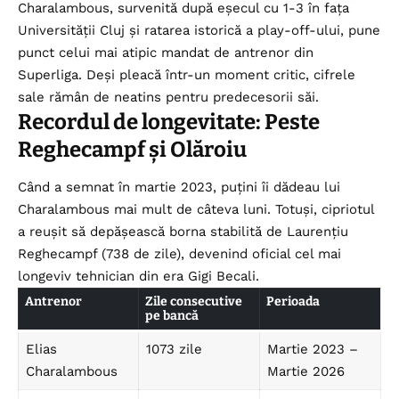
Charalambous, survenită după eșecul cu 1-3 în fața
Universității Cluj și ratarea istorică a play-off-ului, pune
punct celui mai atipic mandat de antrenor din
Superliga. Deși pleacă într-un moment critic, cifrele
sale rămân de neatins pentru predecesorii săi.
Recordul de longevitate: Peste
Reghecampf și Olăroiu
Când a semnat în martie 2023, puțini îi dădeau lui
Charalambous mai mult de câteva luni. Totuși, cipriotul
a reușit să depășească borna stabilită de Laurențiu
Reghecampf (738 de zile), devenind oficial cel mai
longeviv tehnician din era Gigi Becali.
Antrenor
Zile consecutive
Perioada
pe bancă
Elias
1073 zile
Martie 2023 –
Charalambous
Martie 2026