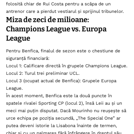
folosită chiar de Rui Costa pentru a scăpa de un
antrenor care a pierdut vestiarul și sprijinul tribunelor.
Miza de zeci de milioane:
Champions League vs. Europa
League
Pentru Benfica, finalul de sezon este o chestiune de
siguranță financiară:
Locul 1: Calificare directă în grupele Champions League.
Locul 2: Turul trei preliminar UCL.
Locul 3 (ocupat actual de Benfica): Grupele Europa
League.
În acest moment, Benfica este la două puncte în
spatele rivalei Sporting CP (locul 2), însă Leii au și un
meci mai puțin disputat. Dacă Mourinho nu reușește să
urce echipa pe poziția secundă, „The Special One” ar
putea deveni istorie la Lisabona înainte de termen,
chiar și cu un palmares fără înfrângere în dreptul său.