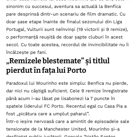
sinonim cu succesul, aventura sa actuală la Benfica
pare desprinsă dintr-un scenariu de film dramatic. Cu
doar șase etape înainte de finalul sezonului din Liga
Portugal, Vulturii sunt neînvinși (19 victorii și 9 remize),
o performanță reușită de doar șapte cluburi în acest
secol. Cu toate acestea, recordul de invincibilitate nu îi
încălzește pe fani.
„Remizele blestemate” și titlul
pierdut în fața lui Porto
Paradoxul lui Mourinho este simplu: Benfica nu pierde,
dar nici nu câștigă suficient. Cele 9 remize înregistrate
până acum i-au lăsat pe lisabonezi la 7 puncte în
spatele liderului FC Porto. Recentul egal cu Casa Pia a
fost „picătura care a umplut paharul”.
Într-o ieșire nervoasă care a amintit de episoadele sale
tensionate de la Manchester United, Mourinho și-a
desființat public jucătorii. Gonçalo Tristão Santos,