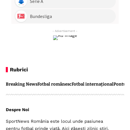
- Advertisement -
Rubrici
Breaking News
Fotbal românesc
Fotbal internațional
Pontul 
Despre Noi
SportNews România este locul unde pasiunea
pentru fotbal prinde viață. Aici găsești zilnic știri,