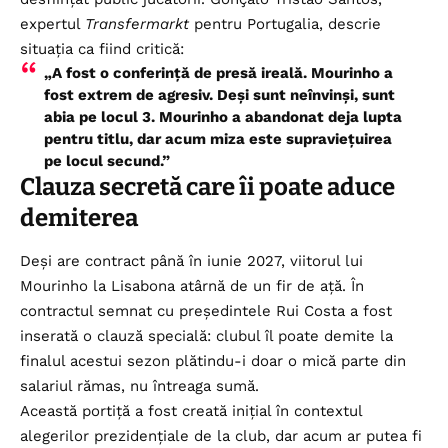
expertul
Transfermarkt
pentru Portugalia, descrie
situația ca fiind critică:
„A fost o conferință de presă ireală. Mourinho a
fost extrem de agresiv. Deși sunt neînvinși, sunt
abia pe locul 3. Mourinho a abandonat deja lupta
pentru titlu, dar acum miza este supraviețuirea
pe locul secund.”
Clauza secretă care îi poate aduce
demiterea
Deși are contract până în iunie 2027, viitorul lui
Mourinho la Lisabona atârnă de un fir de ață. În
contractul semnat cu președintele Rui Costa a fost
inserată o clauză specială: clubul îl poate demite la
finalul acestui sezon plătindu-i doar o mică parte din
salariul rămas, nu întreaga sumă.
Această portiță a fost creată inițial în contextul
alegerilor prezidențiale de la club, dar acum ar putea fi